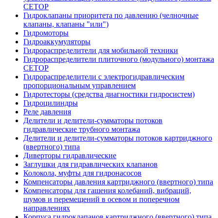
CETOP
Гидроклапаны приоритета по давлению (челночные
клапаны, клапаны "или")
Гидромоторы
Гидроаккумуляторы
Гидрораспределители для мобильной техники
Гидрораспределители плиточного (модульного) монтажа
СЕТОР
Гидрораспределители с электрогидравлическим
пропорциональным управлением
Гидротесторы (средства диагностики гидросистем)
Гидроцилиндры
Реле давления
Делители и делители-сумматоры потоков
гидравлические трубного монтажа
Делители и делители-сумматоры потоков картриджного
(ввертного) типа
Диверторы гидравлические
Заглушки для гидравлических клапанов
Колокола, муфты для гидронасосов
Компенсаторы давления картриджного (ввертного) типа
Компенсаторы для гашения колебаний, вибраций,
шумов и перемещений в осевом и поперечном
направлениях
Корпуса гидроклапанов картриджного (ввертного) типа