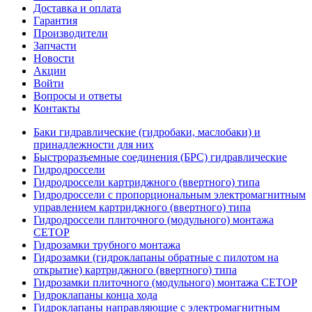
Доставка и оплата
Гарантия
Производители
Запчасти
Новости
Акции
Войти
Вопросы и ответы
Контакты
Баки гидравлические (гидробаки, маслобаки) и
принадлежности для них
Быстроразъемные соединения (БРС) гидравлические
Гидродроссели
Гидродроссели картриджного (ввертного) типа
Гидродроссели с пропорциональным электромагнитным
управлением картриджного (ввертного) типа
Гидродроссели плиточного (модульного) монтажа
CETOP
Гидрозамки трубного монтажа
Гидрозамки (гидроклапаны обратные с пилотом на
открытие) картриджного (ввертного) типа
Гидрозамки плиточного (модульного) монтажа CETOP
Гидроклапаны конца хода
Гидроклапаны направляющие с электромагнитным