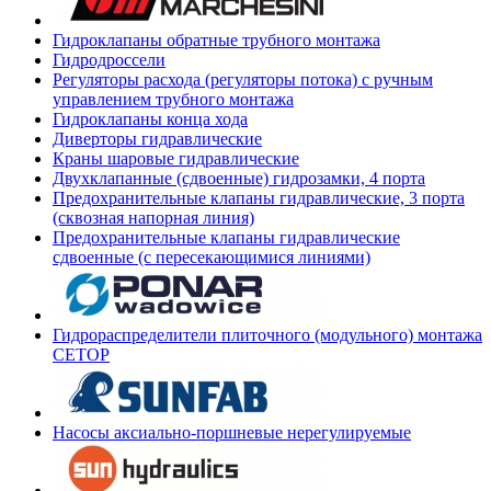
Гидроклапаны обратные трубного монтажа
Гидродроссели
Регуляторы расхода (регуляторы потока) с ручным
управлением трубного монтажа
Гидроклапаны конца хода
Диверторы гидравлические
Краны шаровые гидравлические
Двухклапанные (сдвоенные) гидрозамки, 4 порта
Предохранительные клапаны гидравлические, 3 порта
(сквозная напорная линия)
Предохранительные клапаны гидравлические
сдвоенные (с пересекающимися линиями)
Гидрораспределители плиточного (модульного) монтажа
СЕТОР
Насосы аксиально-поршневые нерегулируемые