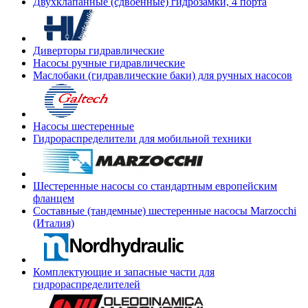
Двухклапанные (сдвоенные) гидрозамки, 4 порта
Диверторы гидравлические
Насосы ручные гидравлические
Маслобаки (гидравлические баки) для ручных насосов
Насосы шестеренные
Гидрораспределители для мобильной техники
Шестеренные насосы со стандартным европейским
фланцем
Составные (тандемные) шестеренные насосы Marzocchi
(Италия)
Комплектующие и запасные части для
гидрораспределителей