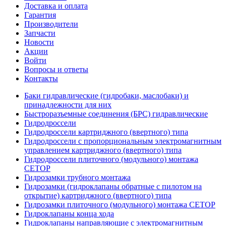
Доставка и оплата
Гарантия
Производители
Запчасти
Новости
Акции
Войти
Вопросы и ответы
Контакты
Баки гидравлические (гидробаки, маслобаки) и
принадлежности для них
Быстроразъемные соединения (БРС) гидравлические
Гидродроссели
Гидродроссели картриджного (ввертного) типа
Гидродроссели с пропорциональным электромагнитным
управлением картриджного (ввертного) типа
Гидродроссели плиточного (модульного) монтажа
CETOP
Гидрозамки трубного монтажа
Гидрозамки (гидроклапаны обратные с пилотом на
открытие) картриджного (ввертного) типа
Гидрозамки плиточного (модульного) монтажа CETOP
Гидроклапаны конца хода
Гидроклапаны направляющие с электромагнитным