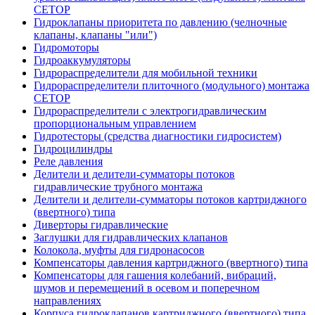
CETOP
Гидроклапаны приоритета по давлению (челночные
клапаны, клапаны "или")
Гидромоторы
Гидроаккумуляторы
Гидрораспределители для мобильной техники
Гидрораспределители плиточного (модульного) монтажа
СЕТОР
Гидрораспределители с электрогидравлическим
пропорциональным управлением
Гидротесторы (средства диагностики гидросистем)
Гидроцилиндры
Реле давления
Делители и делители-сумматоры потоков
гидравлические трубного монтажа
Делители и делители-сумматоры потоков картриджного
(ввертного) типа
Диверторы гидравлические
Заглушки для гидравлических клапанов
Колокола, муфты для гидронасосов
Компенсаторы давления картриджного (ввертного) типа
Компенсаторы для гашения колебаний, вибраций,
шумов и перемещений в осевом и поперечном
направлениях
Корпуса гидроклапанов картриджного (ввертного) типа