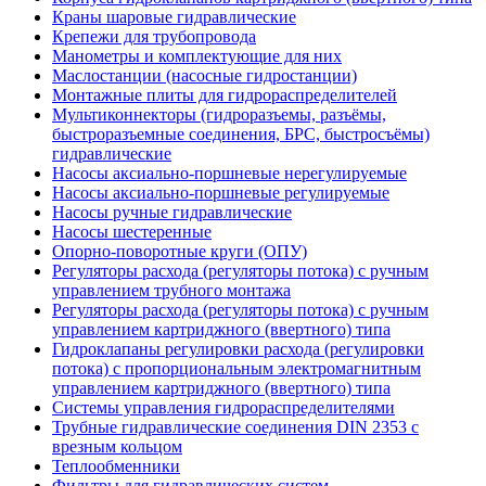
Краны шаровые гидравлические
Крепежи для трубопровода
Манометры и комплектующие для них
Маслостанции (насосные гидростанции)
Монтажные плиты для гидрораспределителей
Мультиконнекторы (гидроразъемы, разъёмы,
быстроразъемные соединения, БРС, быстросъёмы)
гидравлические
Насосы аксиально-поршневые нерегулируемые
Насосы аксиально-поршневые регулируемые
Насосы ручные гидравлические
Насосы шестеренные
Опорно-поворотные круги (ОПУ)
Регуляторы расхода (регуляторы потока) с ручным
управлением трубного монтажа
Регуляторы расхода (регуляторы потока) с ручным
управлением картриджного (ввертного) типа
Гидроклапаны регулировки расхода (регулировки
потока) с пропорциональным электромагнитным
управлением картриджного (ввертного) типа
Системы управления гидрораспределителями
Трубные гидравлические соединения DIN 2353 с
врезным кольцом
Теплообменники
Фильтры для гидравлических систем