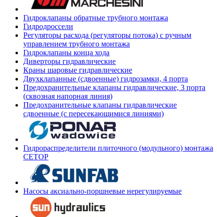
Гидроклапаны обратные трубного монтажа
Гидродроссели
Регуляторы расхода (регуляторы потока) с ручным
управлением трубного монтажа
Гидроклапаны конца хода
Диверторы гидравлические
Краны шаровые гидравлические
Двухклапанные (сдвоенные) гидрозамки, 4 порта
Предохранительные клапаны гидравлические, 3 порта
(сквозная напорная линия)
Предохранительные клапаны гидравлические
сдвоенные (с пересекающимися линиями)
Гидрораспределители плиточного (модульного) монтажа
СЕТОР
Насосы аксиально-поршневые нерегулируемые