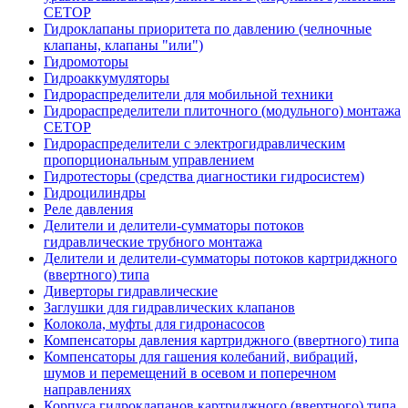
CETOP
Гидроклапаны приоритета по давлению (челночные
клапаны, клапаны "или")
Гидромоторы
Гидроаккумуляторы
Гидрораспределители для мобильной техники
Гидрораспределители плиточного (модульного) монтажа
СЕТОР
Гидрораспределители с электрогидравлическим
пропорциональным управлением
Гидротесторы (средства диагностики гидросистем)
Гидроцилиндры
Реле давления
Делители и делители-сумматоры потоков
гидравлические трубного монтажа
Делители и делители-сумматоры потоков картриджного
(ввертного) типа
Диверторы гидравлические
Заглушки для гидравлических клапанов
Колокола, муфты для гидронасосов
Компенсаторы давления картриджного (ввертного) типа
Компенсаторы для гашения колебаний, вибраций,
шумов и перемещений в осевом и поперечном
направлениях
Корпуса гидроклапанов картриджного (ввертного) типа