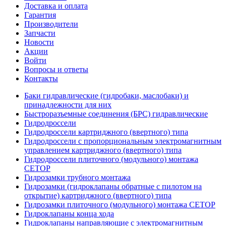
Доставка и оплата
Гарантия
Производители
Запчасти
Новости
Акции
Войти
Вопросы и ответы
Контакты
Баки гидравлические (гидробаки, маслобаки) и
принадлежности для них
Быстроразъемные соединения (БРС) гидравлические
Гидродроссели
Гидродроссели картриджного (ввертного) типа
Гидродроссели с пропорциональным электромагнитным
управлением картриджного (ввертного) типа
Гидродроссели плиточного (модульного) монтажа
CETOP
Гидрозамки трубного монтажа
Гидрозамки (гидроклапаны обратные с пилотом на
открытие) картриджного (ввертного) типа
Гидрозамки плиточного (модульного) монтажа CETOP
Гидроклапаны конца хода
Гидроклапаны направляющие с электромагнитным