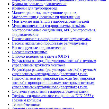
Краны шаровые гидравлические
Крепежи для трубопровода
Манометры и комплектующие для них
Маслостанции (насосные гидростанции)
Монтажные плиты для гидрораспределителей
Мультиконнекторы (гидроразъемы, разъёмы,
быстроразъемные соединения, БРС, быстросъёмы)
гидравлические
Насосы аксиально-поршневые нерегулируемые
Насосы аксиально-поршневые регулируемые
Насосы ручные гидравлические
Насосы шестеренные
Опорно-поворотные круги (ОПУ)
Регуляторы расхода (регуляторы потока) с ручным
управлением трубного монтажа
Регуляторы расхода (регуляторы потока) с ручным
управлением картриджного (ввертного) типа
Гидроклапаны регулировки расхода (регулировки
потока) с пропорциональным электромагнитным
управлением картриджного (ввертного) типа
Системы управления гидрораспределителями
Трубные гидравлические соединения DIN 2353 с
врезным кольцом
Теплообменники
Фильтры для гидравлических систем