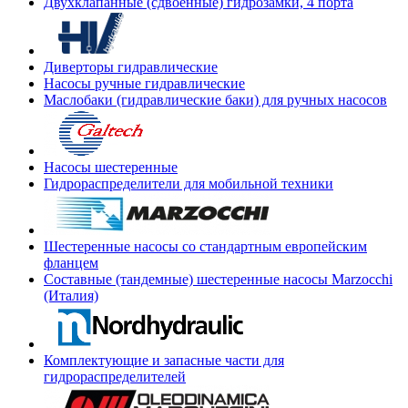
Двухклапанные (сдвоенные) гидрозамки, 4 порта
Диверторы гидравлические
Насосы ручные гидравлические
Маслобаки (гидравлические баки) для ручных насосов
Насосы шестеренные
Гидрораспределители для мобильной техники
Шестеренные насосы со стандартным европейским
фланцем
Составные (тандемные) шестеренные насосы Marzocchi
(Италия)
Комплектующие и запасные части для
гидрораспределителей