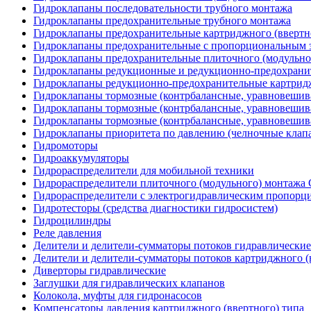
Гидроклапаны последовательности трубного монтажа
Гидроклапаны предохранительные трубного монтажа
Гидроклапаны предохранительные картриджного (ввертн
Гидроклапаны предохранительные с пропорциональным э
Гидроклапаны предохранительные плиточного (модульн
Гидроклапаны редукционные и редукционно-предохрани
Гидроклапаны редукционно-предохранительные картридж
Гидроклапаны тормозные (контрбалансные, уравновеши
Гидроклапаны тормозные (контрбалансные, уравновешив
Гидроклапаны тормозные (контрбалансные, уравновеши
Гидроклапаны приоритета по давлению (челночные клап
Гидромоторы
Гидроаккумуляторы
Гидрораспределители для мобильной техники
Гидрораспределители плиточного (модульного) монтаж
Гидрораспределители с электрогидравлическим пропор
Гидротесторы (средства диагностики гидросистем)
Гидроцилиндры
Реле давления
Делители и делители-сумматоры потоков гидравлические
Делители и делители-сумматоры потоков картриджного (
Диверторы гидравлические
Заглушки для гидравлических клапанов
Колокола, муфты для гидронасосов
Компенсаторы давления картриджного (ввертного) типа