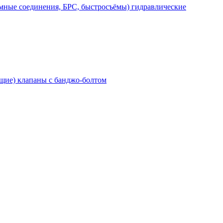
мные соединения, БРС, быстросъёмы) гидравлические
щие) клапаны с банджо-болтом