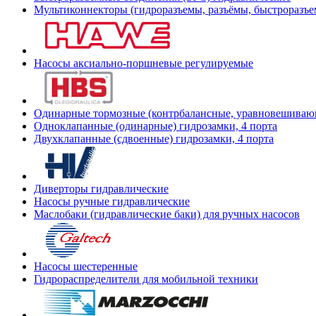
Мультиконнекторы (гидроразъемы, разъёмы, быстроразъе
Насосы аксиально-поршневые регулируемые
Одинарные тормозные (контрбалансные, уравновешиваю
Одноклапанные (одинарные) гидрозамки, 4 порта
Двухклапанные (сдвоенные) гидрозамки, 4 порта
Диверторы гидравлические
Насосы ручные гидравлические
Маслобаки (гидравлические баки) для ручных насосов
Насосы шестеренные
Гидрораспределители для мобильной техники