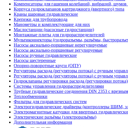
Компенсаторы для гашения колебаний, вибраций, шумов
Корпуса гидроклапанов картриджного (ввертного) типа
Краны шаровые гидравлические
Крепежи для трубопровода
Манометры и комплектующие для них
Маслостанции (насосные гидростанции)
Монтажные плиты для гидрораспределителей
Мультиконнекторы (гидроразъемы, разъёмы, быстроразъе
Насосы аксиально-поршневые нерегулируемые
Насосы аксиально-поршневые регулируемые
Насосы ручные гидравлические
Насосы шестеренные
Опорно-поворотные круги (ОПУ)
Регуляторы расхода (регуляторы потока) с ручным управ
Регуляторы расхода (регуляторы потока) с ручным управ
Гидроклапаны регулировки расхода (регулировки потока
Системы управления гидрораспределителями
Трубные гидравлические соединения DIN 2353 с врезны
Теплообменники
Фильтры для гидравлических систем
Электрогидравлические драйверы (контроллеры ШИМ, 
Электромагнитные катушки для ввертных гидравлически
Электрические разъёмы (электроразъёмы)
Дополнительная информация