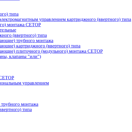
ого) типа
лектромагнитным управлением картриджного (ввертного) типа
ого) монтажа CETOP
тельные
ного (ввертного) типа
вающие) трубного монтажа
ающие) картриджного (ввертного) типа
вающие) плиточного (модульного) монтажа CETOP
аны, клапаны "или")
а СЕТОР
циональным управлением
 трубного монтажа
ввертного) типа