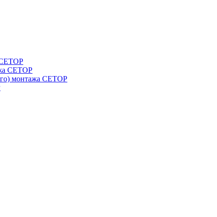
а СЕТОР
ажа CETOP
ого) монтажа CETOP
P