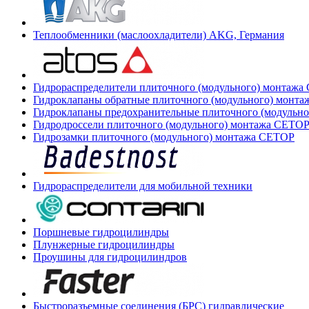
Теплообменники (маслоохладители) AKG, Германия
Гидрораспределители плиточного (модульного) монтаж
Гидроклапаны обратные плиточного (модульного) монт
Гидроклапаны предохранительные плиточного (модульн
Гидродроссели плиточного (модульного) монтажа CETO
Гидрозамки плиточного (модульного) монтажа CETOP
Гидрораспределители для мобильной техники
Поршневые гидроцилиндры
Плунжерные гидроцилиндры
Проушины для гидроцилиндров
Быстроразъемные соединения (БРС) гидравлические