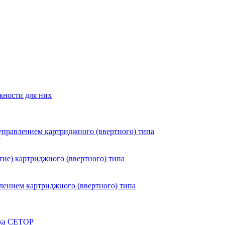
жности для них
правлением картриджного (ввертного) типа
P
ие) картриджного (ввертного) типа
ением картриджного (ввертного) типа
ажа CETOP