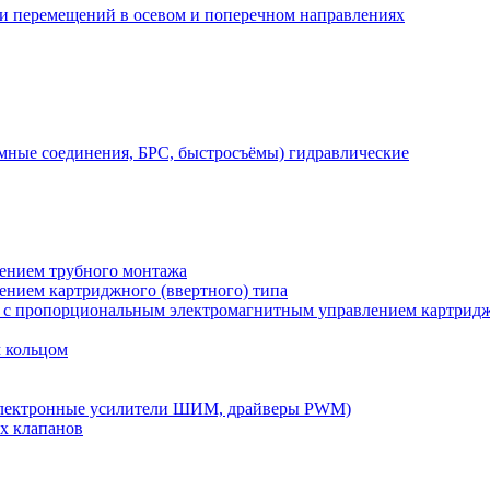
 и перемещений в осевом и поперечном направлениях
мные соединения, БРС, быстросъёмы) гидравлические
лением трубного монтажа
лением картриджного (ввертного) типа
) с пропорциональным электромагнитным управлением картридж
м кольцом
электронные усилители ШИМ, драйверы PWM)
х клапанов