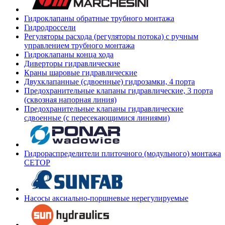
Гидроклапаны обратные трубного монтажа
Гидродроссели
Регуляторы расхода (регуляторы потока) с ручным
управлением трубного монтажа
Гидроклапаны конца хода
Диверторы гидравлические
Краны шаровые гидравлические
Двухклапанные (сдвоенные) гидрозамки, 4 порта
Предохранительные клапаны гидравлические, 3 порта
(сквозная напорная линия)
Предохранительные клапаны гидравлические
сдвоенные (с пересекающимися линиями)
Гидрораспределители плиточного (модульного) монтажа
СЕТОР
Насосы аксиально-поршневые нерегулируемые