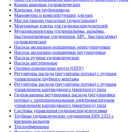
Краны шаровые гидравлические
Крепежи для трубопровода
Манометры и комплектующие для них
Маслостанции (насосные гидростанции)
Монтажные плиты для гидрораспределителей
Мультиконнекторы (гидроразъемы, разъёмы,
быстроразъемные соединения, БРС, быстросъёмы)
гидравлические
Насосы аксиально-поршневые нерегулируемые
Насосы аксиально-поршневые регулируемые
Насосы ручные гидравлические
Насосы шестеренные
Опорно-поворотные круги (ОПУ)
Регуляторы расхода (регуляторы потока) с ручным
управлением трубного монтажа
Регуляторы расхода (регуляторы потока) с ручным
управлением картриджного (ввертного) типа
Гидроклапаны регулировки расхода (регулировки
потока) с пропорциональным электромагнитным
управлением картриджного (ввертного) типа
Системы управления гидрораспределителями
Трубные гидравлические соединения DIN 2353 с
врезным кольцом
Теплообменники
Фильтры для гидравлических систем