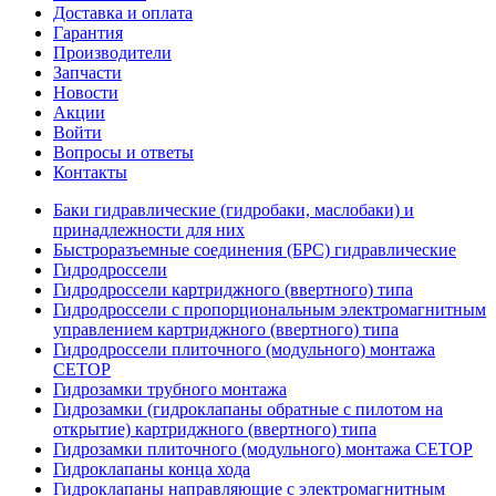
Доставка и оплата
Гарантия
Производители
Запчасти
Новости
Акции
Войти
Вопросы и ответы
Контакты
Баки гидравлические (гидробаки, маслобаки) и
принадлежности для них
Быстроразъемные соединения (БРС) гидравлические
Гидродроссели
Гидродроссели картриджного (ввертного) типа
Гидродроссели с пропорциональным электромагнитным
управлением картриджного (ввертного) типа
Гидродроссели плиточного (модульного) монтажа
CETOP
Гидрозамки трубного монтажа
Гидрозамки (гидроклапаны обратные с пилотом на
открытие) картриджного (ввертного) типа
Гидрозамки плиточного (модульного) монтажа CETOP
Гидроклапаны конца хода
Гидроклапаны направляющие с электромагнитным