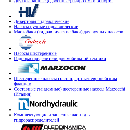
Двухклапанные (сдвоенные) гидрозамки, 4 порта
Диверторы гидравлические
Насосы ручные гидравлические
Маслобаки (гидравлические баки) для ручных насосов
Насосы шестеренные
Гидрораспределители для мобильной техники
Шестеренные насосы со стандартным европейским
фланцем
Составные (тандемные) шестеренные насосы Marzocchi
(Италия)
Комплектующие и запасные части для
гидрораспределителей