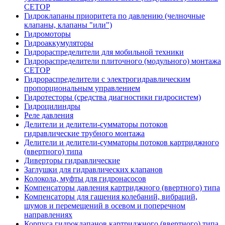
CETOP
Гидроклапаны приоритета по давлению (челночные
клапаны, клапаны "или")
Гидромоторы
Гидроаккумуляторы
Гидрораспределители для мобильной техники
Гидрораспределители плиточного (модульного) монтажа
СЕТОР
Гидрораспределители с электрогидравлическим
пропорциональным управлением
Гидротесторы (средства диагностики гидросистем)
Гидроцилиндры
Реле давления
Делители и делители-сумматоры потоков
гидравлические трубного монтажа
Делители и делители-сумматоры потоков картриджного
(ввертного) типа
Диверторы гидравлические
Заглушки для гидравлических клапанов
Колокола, муфты для гидронасосов
Компенсаторы давления картриджного (ввертного) типа
Компенсаторы для гашения колебаний, вибраций,
шумов и перемещений в осевом и поперечном
направлениях
Корпуса гидроклапанов картриджного (ввертного) типа