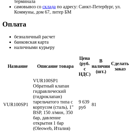
терминала
самовывоз со
склада
по адресу: Санкт-Петербург, ул.
Коммуны, дом 67, литер БМ
Оплата
безналичный расчет
банковская карта
наличными курьеру
Цена
В
(руб.
Сделать
Название
Описание товара
наличии
с
заказ
(шт.)
НДС)
VUR100SP1
Обратный клапан
гидравлический
(гидроклапан)
тарельчатого типа с
9 639
VUR100SP1
81
корпусом (сталь), 1"
руб
BSP, 150 л/мин, 350
бар, давление
открытия 1 бар
(Oleoweb, Италия)