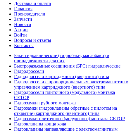
Доставка и оплата
Гарантия
Производители
Запчасти
Новости
Акции
Войти
Вопросы и ответы
Контакты
Баки гидравлические (гидробаки, маслобаки) и
принадлежности для них
Быстроразъемные соединения (БРС) гидравлические
Гидродроссели
Гидродроссели картриджного (ввертного) типа
Гидродроссели с пропорциональным электромагнитным
управлением картриджного (ввертного) типа
Гидродроссели плиточного (модульного) монтажа
CETOP
Гидрозамки трубного монтажа
Гидрозамки (гидроклапаны обратные с пилотом на
открытие) картриджного (ввертного) типа
Гидрозамки плиточного (модульного) монтажа CETOP
Гидроклапаны конца хода
Гидроклапаны направляющие с электромагнитным