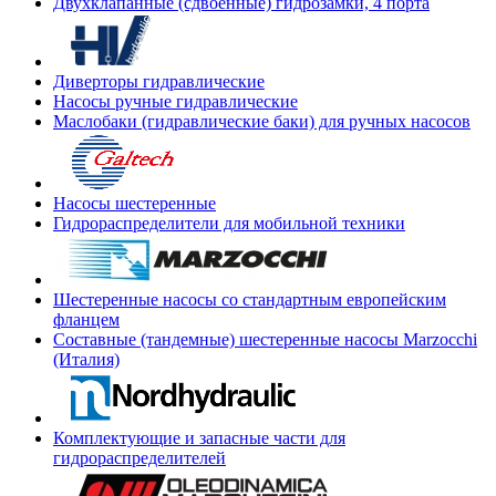
Двухклапанные (сдвоенные) гидрозамки, 4 порта
Диверторы гидравлические
Насосы ручные гидравлические
Маслобаки (гидравлические баки) для ручных насосов
Насосы шестеренные
Гидрораспределители для мобильной техники
Шестеренные насосы со стандартным европейским
фланцем
Составные (тандемные) шестеренные насосы Marzocchi
(Италия)
Комплектующие и запасные части для
гидрораспределителей