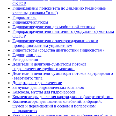
CETOP
Гидроклапаны приоритета по давлению (челночные
клапаны, клапаны "или")
Гидромоторы
Гидроаккумуляторы
Гидрораспределители для мобильной техники
Гидрораспределители плиточного (модульного) монтажа
СЕТОР
Гидрораспределители с электрогидравлическим
пропорциональным управлением
Гидротесторы (средства диагностики гидросистем)
Гидроцилиндры
Реле давления
Делители и делители-сумматоры потоков
гидравлические трубного монтажа
Делители и делители-сумматоры потоков картриджного
(ввертного) типа
Диверторы гидравлические
Заглушки для гидравлических клапанов
Колокола, муфты для гидронасосов
Компенсаторы давления картриджного (ввертного) типа
Компенсаторы для гашения колебаний, вибраций,
шумов и перемещений в осевом и поперечном
направлениях
Корпуса гидроклапанов картриджного (ввертного) типа