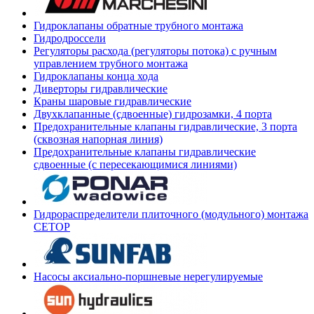
Гидроклапаны обратные трубного монтажа
Гидродроссели
Регуляторы расхода (регуляторы потока) с ручным
управлением трубного монтажа
Гидроклапаны конца хода
Диверторы гидравлические
Краны шаровые гидравлические
Двухклапанные (сдвоенные) гидрозамки, 4 порта
Предохранительные клапаны гидравлические, 3 порта
(сквозная напорная линия)
Предохранительные клапаны гидравлические
сдвоенные (с пересекающимися линиями)
Гидрораспределители плиточного (модульного) монтажа
СЕТОР
Насосы аксиально-поршневые нерегулируемые