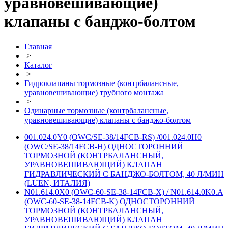
уравновешивающие)
клапаны с банджо-болтом
Главная
>
Каталог
>
Гидроклапаны тормозные (контрбалансные,
уравновешивающие) трубного монтажа
>
Одинарные тормозные (контрбалансные,
уравновешивающие) клапаны с банджо-болтом
001.024.0Y0 (OWC/SE-38/14FCB-RS) /001.024.0H0
(OWC/SE-38/14FCB-H) ОДНОСТОРОННИЙ
ТОРМОЗНОЙ (КОНТРБАЛАНСНЫЙ,
УРАВНОВЕШИВАЮЩИЙ) КЛАПАН
ГИДРАВЛИЧЕСКИЙ С БАНДЖО-БОЛТОМ, 40 Л/МИН
(LUEN, ИТАЛИЯ)
N01.614.0X0 (OWC-60-SE-38-14FCB-X) / N01.614.0K0.A
(OWC-60-SE-38-14FCB-K) ОДНОСТОРОННИЙ
ТОРМОЗНОЙ (КОНТРБАЛАНСНЫЙ,
УРАВНОВЕШИВАЮЩИЙ) КЛАПАН