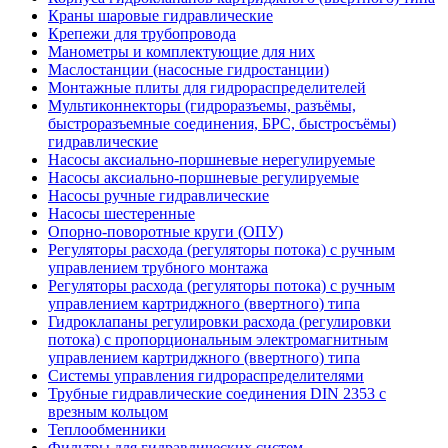
Краны шаровые гидравлические
Крепежи для трубопровода
Манометры и комплектующие для них
Маслостанции (насосные гидростанции)
Монтажные плиты для гидрораспределителей
Мультиконнекторы (гидроразъемы, разъёмы,
быстроразъемные соединения, БРС, быстросъёмы)
гидравлические
Насосы аксиально-поршневые нерегулируемые
Насосы аксиально-поршневые регулируемые
Насосы ручные гидравлические
Насосы шестеренные
Опорно-поворотные круги (ОПУ)
Регуляторы расхода (регуляторы потока) с ручным
управлением трубного монтажа
Регуляторы расхода (регуляторы потока) с ручным
управлением картриджного (ввертного) типа
Гидроклапаны регулировки расхода (регулировки
потока) с пропорциональным электромагнитным
управлением картриджного (ввертного) типа
Системы управления гидрораспределителями
Трубные гидравлические соединения DIN 2353 с
врезным кольцом
Теплообменники
Фильтры для гидравлических систем