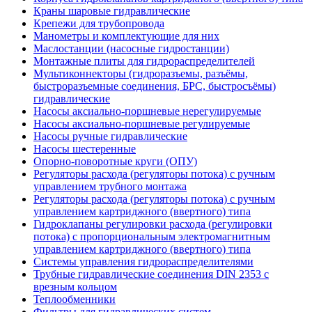
Краны шаровые гидравлические
Крепежи для трубопровода
Манометры и комплектующие для них
Маслостанции (насосные гидростанции)
Монтажные плиты для гидрораспределителей
Мультиконнекторы (гидроразъемы, разъёмы,
быстроразъемные соединения, БРС, быстросъёмы)
гидравлические
Насосы аксиально-поршневые нерегулируемые
Насосы аксиально-поршневые регулируемые
Насосы ручные гидравлические
Насосы шестеренные
Опорно-поворотные круги (ОПУ)
Регуляторы расхода (регуляторы потока) с ручным
управлением трубного монтажа
Регуляторы расхода (регуляторы потока) с ручным
управлением картриджного (ввертного) типа
Гидроклапаны регулировки расхода (регулировки
потока) с пропорциональным электромагнитным
управлением картриджного (ввертного) типа
Системы управления гидрораспределителями
Трубные гидравлические соединения DIN 2353 с
врезным кольцом
Теплообменники
Фильтры для гидравлических систем