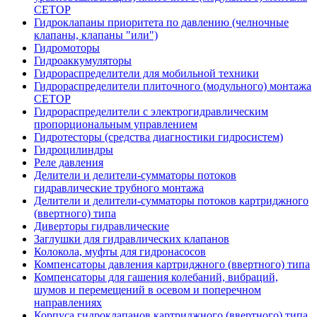
CETOP
Гидроклапаны приоритета по давлению (челночные
клапаны, клапаны "или")
Гидромоторы
Гидроаккумуляторы
Гидрораспределители для мобильной техники
Гидрораспределители плиточного (модульного) монтажа
СЕТОР
Гидрораспределители с электрогидравлическим
пропорциональным управлением
Гидротесторы (средства диагностики гидросистем)
Гидроцилиндры
Реле давления
Делители и делители-сумматоры потоков
гидравлические трубного монтажа
Делители и делители-сумматоры потоков картриджного
(ввертного) типа
Диверторы гидравлические
Заглушки для гидравлических клапанов
Колокола, муфты для гидронасосов
Компенсаторы давления картриджного (ввертного) типа
Компенсаторы для гашения колебаний, вибраций,
шумов и перемещений в осевом и поперечном
направлениях
Корпуса гидроклапанов картриджного (ввертного) типа