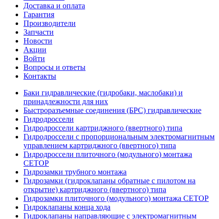
Доставка и оплата
Гарантия
Производители
Запчасти
Новости
Акции
Войти
Вопросы и ответы
Контакты
Баки гидравлические (гидробаки, маслобаки) и
принадлежности для них
Быстроразъемные соединения (БРС) гидравлические
Гидродроссели
Гидродроссели картриджного (ввертного) типа
Гидродроссели с пропорциональным электромагнитным
управлением картриджного (ввертного) типа
Гидродроссели плиточного (модульного) монтажа
CETOP
Гидрозамки трубного монтажа
Гидрозамки (гидроклапаны обратные с пилотом на
открытие) картриджного (ввертного) типа
Гидрозамки плиточного (модульного) монтажа CETOP
Гидроклапаны конца хода
Гидроклапаны направляющие с электромагнитным