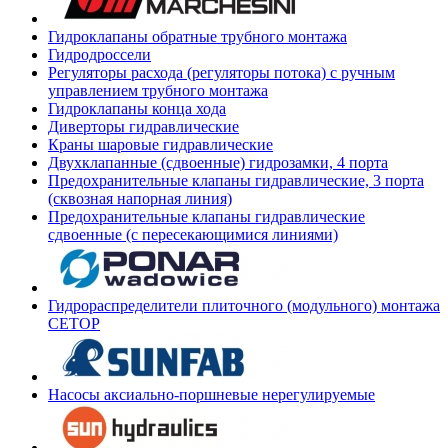
Гидроклапаны обратные трубного монтажа
Гидродроссели
Регуляторы расхода (регуляторы потока) с ручным
управлением трубного монтажа
Гидроклапаны конца хода
Диверторы гидравлические
Краны шаровые гидравлические
Двухклапанные (сдвоенные) гидрозамки, 4 порта
Предохранительные клапаны гидравлические, 3 порта
(сквозная напорная линия)
Предохранительные клапаны гидравлические
сдвоенные (с пересекающимися линиями)
Гидрораспределители плиточного (модульного) монтажа
СЕТОР
Насосы аксиально-поршневые нерегулируемые