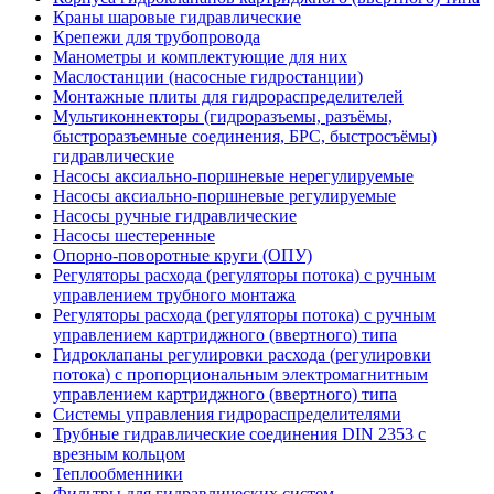
Краны шаровые гидравлические
Крепежи для трубопровода
Манометры и комплектующие для них
Маслостанции (насосные гидростанции)
Монтажные плиты для гидрораспределителей
Мультиконнекторы (гидроразъемы, разъёмы,
быстроразъемные соединения, БРС, быстросъёмы)
гидравлические
Насосы аксиально-поршневые нерегулируемые
Насосы аксиально-поршневые регулируемые
Насосы ручные гидравлические
Насосы шестеренные
Опорно-поворотные круги (ОПУ)
Регуляторы расхода (регуляторы потока) с ручным
управлением трубного монтажа
Регуляторы расхода (регуляторы потока) с ручным
управлением картриджного (ввертного) типа
Гидроклапаны регулировки расхода (регулировки
потока) с пропорциональным электромагнитным
управлением картриджного (ввертного) типа
Системы управления гидрораспределителями
Трубные гидравлические соединения DIN 2353 с
врезным кольцом
Теплообменники
Фильтры для гидравлических систем