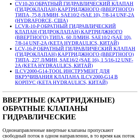
CV10-20 ОБРАТНЫЙ ГИДРАВЛИЧЕСКИЙ КЛАПАН
(ГИДРОКЛАПАН) КАРТРИДЖНОГО (ВВЕРТНОГО)
ТИПА, 75,8 Л/МИН, SAE10/2 (SAE 10), 7/8-14 UNF-2A
(HYDRAFORCE, США)
LCVR-10-P ОБРАТНЫЙ ГИДРАВЛИЧЕСКИЙ
КЛАПАН (ГИДРОКЛАПАН) КАРТРИДЖНОГО
(ВВЕРТНОГО) ТИПА, 60 Л/МИН, SAE10/2 (SAE 10),
7/8-14 UNF-2A (KETA HYDRAULICS, КИТАЙ)
LCV-16-P ОБРАТНЫЙ ГИДРАВЛИЧЕСКИЙ КЛАПАН
(ГИДРОКЛАПАН) КАРТРИДЖНОГО (ВВЕРТНОГО)
ТИПА, 227 Л/МИН, SAE16/2 (SAE 16), 1 5/16-12 UNF-
2A (KETA HYDRAULICS, КИТАЙ)
ILCV2000-G14-TOOL ИНСТРУМЕНТ ДЛЯ
ВКРУЧИВАНИЯ КЛАПАНА ILCV2000-G14 В
КОРПУС (KETA HYDRAULICS, КИТАЙ)
ВВЕРТНЫЕ (КАРТРИДЖНЫЕ)
ОБРАТНЫЕ КЛАПАНЫ
ГИДРАВЛИЧЕСКИЕ
Однонаправленные ввертные клапаны пропускают
свободный поток в одном направлении, в то время как поток