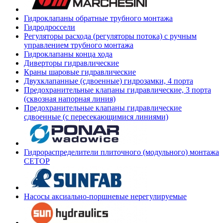
Гидроклапаны обратные трубного монтажа
Гидродроссели
Регуляторы расхода (регуляторы потока) с ручным
управлением трубного монтажа
Гидроклапаны конца хода
Диверторы гидравлические
Краны шаровые гидравлические
Двухклапанные (сдвоенные) гидрозамки, 4 порта
Предохранительные клапаны гидравлические, 3 порта
(сквозная напорная линия)
Предохранительные клапаны гидравлические
сдвоенные (с пересекающимися линиями)
Гидрораспределители плиточного (модульного) монтажа
СЕТОР
Насосы аксиально-поршневые нерегулируемые