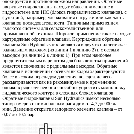
блокируется в противоположном направлении. Обратные
ввертные гидроклапаны находят общее применение в
гидросистеме или HIC (блоков гидравлических клапанов), с
функцией, например, удерживания нагрузки или как часть
клапанов последовательности. Типичным применением
являются системы для сельскохозяйственной или
промышленной техники. Широкое применение также находят
картриджные обратные клапаны. Картриджные обратные
клапаны Sun Hydraulics поставляются в двух исполнениях: с
радиальным выходом (из линии 1 в линию 2) и с осевым
выходом (из линии 2 в линию 1). При этом наиболее
предпочтительным вариантом для большинства применений
является исполнение с радиальным выходом. Обратные
клапаны в исполнении с осевым выходом характеризуются
более высоким перепадом давления, вследствие чего
рассматриваются как не рекомендуемые к применению,
однако в ряде случаев они способны упростить компоновку
гидравлического контура в сложных блоках клапанов.
Обратные гидроклапаны Sun Hydraulics имеют несколько
типоразмеров с номинальным расходом от 4,7 до 900 л/
мин. Давление открытия запорного элемента клапана – от
0,07 до 10,5 бар.