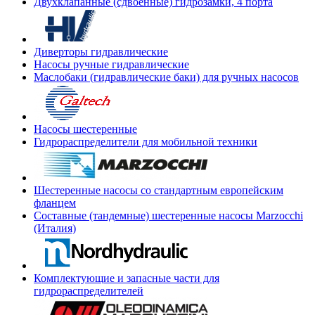
Двухклапанные (сдвоенные) гидрозамки, 4 порта
Диверторы гидравлические
Насосы ручные гидравлические
Маслобаки (гидравлические баки) для ручных насосов
Насосы шестеренные
Гидрораспределители для мобильной техники
Шестеренные насосы со стандартным европейским
фланцем
Составные (тандемные) шестеренные насосы Marzocchi
(Италия)
Комплектующие и запасные части для
гидрораспределителей