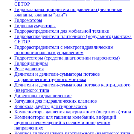
CETOP
Гидроклапаны приоритета по давлению (челночные
клапаны, клапаны "или")
Гидромоторы
Гидроаккумуляторы
Гидрораспределители для мобильной техники
Гидрораспределители плиточного (модульного) монтажа
СЕТОР
Гидрораспределители с электрогидравлическим
пропорциональным управлением
Гидротесторы (средства диагностики гидросистем)
Гидроцилиндры
Реле давления
Делители и делители-сумматоры потоков
гидравлические трубного монтажа
Делители и делители-сумматоры потоков картриджного
(ввертного) типа
Диверторы гидравлические
Заглушки для гидравлических клапанов
Колокола, муфты для гидронасосов
Компенсаторы давления картриджного (ввертного) типа
Компенсаторы для гашения колебаний, вибраций,
шумов и перемещений в осевом и поперечном
направлениях
Корпуса гидроклапанов картриджного (ввертного) типа