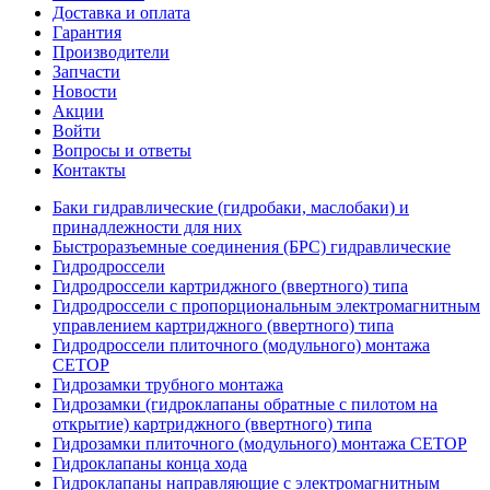
Доставка и оплата
Гарантия
Производители
Запчасти
Новости
Акции
Войти
Вопросы и ответы
Контакты
Баки гидравлические (гидробаки, маслобаки) и
принадлежности для них
Быстроразъемные соединения (БРС) гидравлические
Гидродроссели
Гидродроссели картриджного (ввертного) типа
Гидродроссели с пропорциональным электромагнитным
управлением картриджного (ввертного) типа
Гидродроссели плиточного (модульного) монтажа
CETOP
Гидрозамки трубного монтажа
Гидрозамки (гидроклапаны обратные с пилотом на
открытие) картриджного (ввертного) типа
Гидрозамки плиточного (модульного) монтажа CETOP
Гидроклапаны конца хода
Гидроклапаны направляющие с электромагнитным