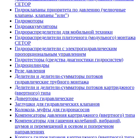
CETOP
Гидроклапаны приоритета по давлению (челночные
клапаны, клапаны "или")
Гидромоторы
Гидроаккумуляторы
Гидрораспределители для мобильной техники
Гидрораспределители плиточного (модульного) монтажа
СЕТОР
Гидрораспределители с электрогидравлическим
пропорциональным управлением
Гидротесторы (средства диагностики гидросистем)
Гидроцилиндры
Реле давления
Делители и делители-сумматоры потоков
гидравлические трубного монтажа
Делители и делители-сумматоры потоков картриджного
(ввертного) типа
Диверторы гидравлические
Заглушки для гидравлических клапанов
Колокола, муфты для гидронасосов
Компенсаторы давления картриджного (ввертного) типа
Компенсаторы для гашения колебаний, вибраций,
шумов и перемещений в осевом и поперечном
направлениях
Корпуса гидроклапанов картриджного (ввертного) типа