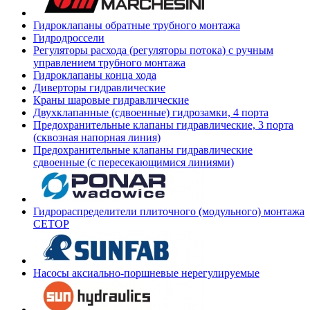
Гидроклапаны обратные трубного монтажа
Гидродроссели
Регуляторы расхода (регуляторы потока) с ручным
управлением трубного монтажа
Гидроклапаны конца хода
Диверторы гидравлические
Краны шаровые гидравлические
Двухклапанные (сдвоенные) гидрозамки, 4 порта
Предохранительные клапаны гидравлические, 3 порта
(сквозная напорная линия)
Предохранительные клапаны гидравлические
сдвоенные (с пересекающимися линиями)
Гидрораспределители плиточного (модульного) монтажа
СЕТОР
Насосы аксиально-поршневые нерегулируемые