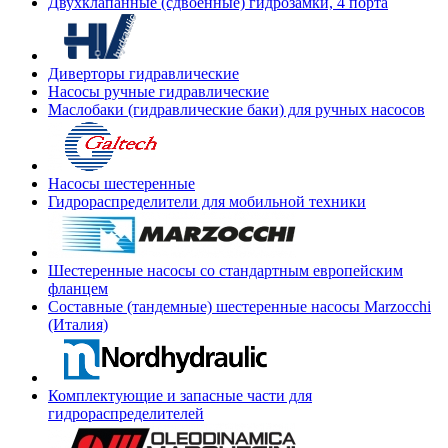
Двухклапанные (сдвоенные) гидрозамки, 4 порта
Диверторы гидравлические
Насосы ручные гидравлические
Маслобаки (гидравлические баки) для ручных насосов
Насосы шестеренные
Гидрораспределители для мобильной техники
Шестеренные насосы со стандартным европейским
фланцем
Составные (тандемные) шестеренные насосы Marzocchi
(Италия)
Комплектующие и запасные части для
гидрораспределителей