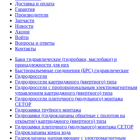
Доставка и оплата
Гарантия
Производители
Запчасти
Новости
Акции
Войти
Вопросы и ответы
Контакты
Баки гидравлические (гидробаки, маслобаки) и
принадлежности для них
Быстроразъемные соединения (БРС) гидравлические
Гидродроссели
Гидродроссели картриджного (ввертного) типа
Гидродроссели с пропорциональным электромагнитным
управлением картриджного (ввертного) типа
Гидродроссели плиточного (модульного) монтажа
CETOP
Гидрозамки трубного монтажа
Гидрозамки (гидроклапаны обратные с пилотом на
открытие) картриджного (ввертного) типа
Гидрозамки плиточного (модульного) монтажа CETOP
Гидроклапаны конца хода
Гидроклапаны направляющие с электромагнитным