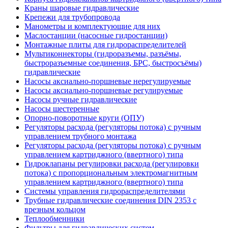
Краны шаровые гидравлические
Крепежи для трубопровода
Манометры и комплектующие для них
Маслостанции (насосные гидростанции)
Монтажные плиты для гидрораспределителей
Мультиконнекторы (гидроразъемы, разъёмы,
быстроразъемные соединения, БРС, быстросъёмы)
гидравлические
Насосы аксиально-поршневые нерегулируемые
Насосы аксиально-поршневые регулируемые
Насосы ручные гидравлические
Насосы шестеренные
Опорно-поворотные круги (ОПУ)
Регуляторы расхода (регуляторы потока) с ручным
управлением трубного монтажа
Регуляторы расхода (регуляторы потока) с ручным
управлением картриджного (ввертного) типа
Гидроклапаны регулировки расхода (регулировки
потока) с пропорциональным электромагнитным
управлением картриджного (ввертного) типа
Системы управления гидрораспределителями
Трубные гидравлические соединения DIN 2353 с
врезным кольцом
Теплообменники
Фильтры для гидравлических систем