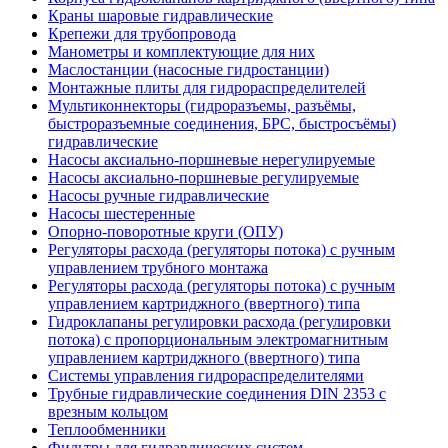
Краны шаровые гидравлические
Крепежи для трубопровода
Манометры и комплектующие для них
Маслостанции (насосные гидростанции)
Монтажные плиты для гидрораспределителей
Мультиконнекторы (гидроразъемы, разъёмы,
быстроразъемные соединения, БРС, быстросъёмы)
гидравлические
Насосы аксиально-поршневые нерегулируемые
Насосы аксиально-поршневые регулируемые
Насосы ручные гидравлические
Насосы шестеренные
Опорно-поворотные круги (ОПУ)
Регуляторы расхода (регуляторы потока) с ручным
управлением трубного монтажа
Регуляторы расхода (регуляторы потока) с ручным
управлением картриджного (ввертного) типа
Гидроклапаны регулировки расхода (регулировки
потока) с пропорциональным электромагнитным
управлением картриджного (ввертного) типа
Системы управления гидрораспределителями
Трубные гидравлические соединения DIN 2353 с
врезным кольцом
Теплообменники
Фильтры для гидравлических систем