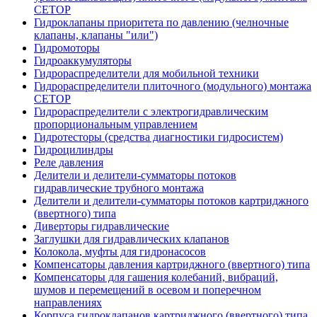
CETOP
Гидроклапаны приоритета по давлению (челночные
клапаны, клапаны "или")
Гидромоторы
Гидроаккумуляторы
Гидрораспределители для мобильной техники
Гидрораспределители плиточного (модульного) монтажа
СЕТОР
Гидрораспределители с электрогидравлическим
пропорциональным управлением
Гидротесторы (средства диагностики гидросистем)
Гидроцилиндры
Реле давления
Делители и делители-сумматоры потоков
гидравлические трубного монтажа
Делители и делители-сумматоры потоков картриджного
(ввертного) типа
Диверторы гидравлические
Заглушки для гидравлических клапанов
Колокола, муфты для гидронасосов
Компенсаторы давления картриджного (ввертного) типа
Компенсаторы для гашения колебаний, вибраций,
шумов и перемещений в осевом и поперечном
направлениях
Корпуса гидроклапанов картриджного (ввертного) типа