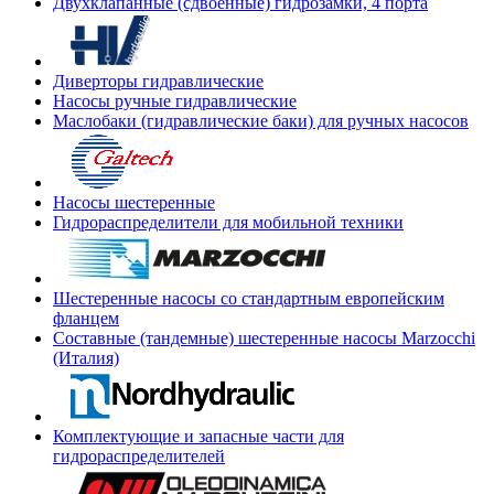
Двухклапанные (сдвоенные) гидрозамки, 4 порта
Диверторы гидравлические
Насосы ручные гидравлические
Маслобаки (гидравлические баки) для ручных насосов
Насосы шестеренные
Гидрораспределители для мобильной техники
Шестеренные насосы со стандартным европейским
фланцем
Составные (тандемные) шестеренные насосы Marzocchi
(Италия)
Комплектующие и запасные части для
гидрораспределителей