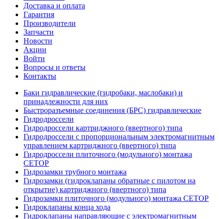
Доставка и оплата
Гарантия
Производители
Запчасти
Новости
Акции
Войти
Вопросы и ответы
Контакты
Баки гидравлические (гидробаки, маслобаки) и
принадлежности для них
Быстроразъемные соединения (БРС) гидравлические
Гидродроссели
Гидродроссели картриджного (ввертного) типа
Гидродроссели с пропорциональным электромагнитным
управлением картриджного (ввертного) типа
Гидродроссели плиточного (модульного) монтажа
CETOP
Гидрозамки трубного монтажа
Гидрозамки (гидроклапаны обратные с пилотом на
открытие) картриджного (ввертного) типа
Гидрозамки плиточного (модульного) монтажа CETOP
Гидроклапаны конца хода
Гидроклапаны направляющие с электромагнитным