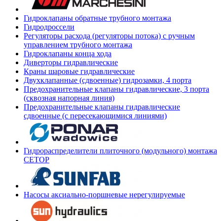
Гидроклапаны обратные трубного монтажа
Гидродроссели
Регуляторы расхода (регуляторы потока) с ручным
управлением трубного монтажа
Гидроклапаны конца хода
Диверторы гидравлические
Краны шаровые гидравлические
Двухклапанные (сдвоенные) гидрозамки, 4 порта
Предохранительные клапаны гидравлические, 3 порта
(сквозная напорная линия)
Предохранительные клапаны гидравлические
сдвоенные (с пересекающимися линиями)
Гидрораспределители плиточного (модульного) монтажа
СЕТОР
Насосы аксиально-поршневые нерегулируемые