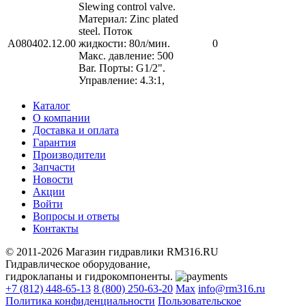
Slewing control valve.
Материал: Zinc plated
steel. Поток
A080402.12.00
жидкости: 80л/мин.
0
Макс. давление: 500
Bar. Порты: G1/2".
Управление: 4.3:1,
Каталог
О компании
Доставка и оплата
Гарантия
Производители
Запчасти
Новости
Акции
Войти
Вопросы и ответы
Контакты
© 2011-2026 Магазин гидравлики RM316.RU
Гидравлическое оборудование,
гидроклапаны и гидрокомпоненты.
+7 (812) 448-65-13
8 (800) 250-63-20
Max
info@rm316.ru
Политика конфиденциальности
Пользовательское