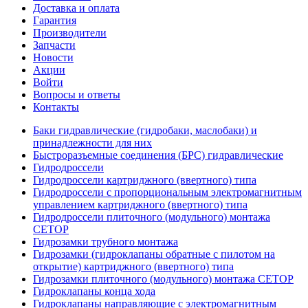
Доставка и оплата
Гарантия
Производители
Запчасти
Новости
Акции
Войти
Вопросы и ответы
Контакты
Баки гидравлические (гидробаки, маслобаки) и
принадлежности для них
Быстроразъемные соединения (БРС) гидравлические
Гидродроссели
Гидродроссели картриджного (ввертного) типа
Гидродроссели с пропорциональным электромагнитным
управлением картриджного (ввертного) типа
Гидродроссели плиточного (модульного) монтажа
CETOP
Гидрозамки трубного монтажа
Гидрозамки (гидроклапаны обратные с пилотом на
открытие) картриджного (ввертного) типа
Гидрозамки плиточного (модульного) монтажа CETOP
Гидроклапаны конца хода
Гидроклапаны направляющие с электромагнитным