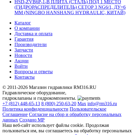
HSD-ZVB6P-1-B ПЛИТА (СТАЛЬ) ПОД 1 МЕСТО
(ГИДРОРАСПРЕДЕЛИТЕЛЬ) CETOP 3 NG6/1, ДУ=6
ММ (NINGBO HANSHANG HYDRAULIC, КИТАЙ)
Каталог
О компании
Доставка и оплата
Гарантия
Производители
Запчасти
Новости
Акции
Войти
Вопросы и ответы
Контакты
© 2011-2026 Магазин гидравлики RM316.RU
Гидравлическое оборудование,
гидроклапаны и гидрокомпоненты.
+7 (812) 448-65-13
8 (800) 250-63-20
Max
info@rm316.ru
Политика конфиденциальности
Пользовательское
Соглашение
Согласие на сбор и обработку персональных
данных
Создано МР
Наш веб-сайт использует файлы cookie. Продолжая
пользоваться им, вы соглашаетесь на обработку персональных