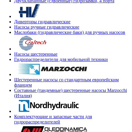
Двухклапанные (сдвоенные) гидрозамки, 4 порта
Диверторы гидравлические
Насосы ручные гидравлические
Маслобаки (гидравлические баки) для ручных насосов
Насосы шестеренные
Гидрораспределители для мобильной техники
Шестеренные насосы со стандартным европейским
фланцем
Составные (тандемные) шестеренные насосы Marzocchi
(Италия)
Комплектующие и запасные части для
гидрораспределителей