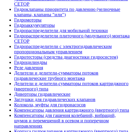
CETOP
Гидроклапаны приоритета по давлению (челночные
клапаны, клапаны "или")
Гидромоторы
Гидроаккумуляторы
Гидрораспределители для мобильной техники
Гидрораспределители плиточного (модульного) монтажа
СЕТОР
Гидрораспределители с электрогидравлическим
пропорциональным управлением
Гидротесторы (средства диагностики гидросистем)
Гидроцилиндры
Реле давления
Делители и делители-сумматоры потоков
гидравлические трубного монтажа
Делители и делители-сумматоры потоков картриджного
(ввертного) типа
Диверторы гидравлические
Заглушки для гидравлических клапанов
Колокола, муфты для гидронасосов
Компенсаторы давления картриджного (ввертного) типа
Компенсаторы для гашения колебаний, вибраций,
шумов и перемещений в осевом и поперечном
направлениях
Корпуса гидроклапанов картриджного (ввертного) типа