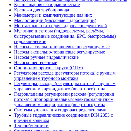
Краны шаровые гидравлические
Крепежи для трубопровода
Манометры и комплектующие для них
Маслостанции (насосные гидростанции)
Монтажные плиты для гидрораспределителей
Мультиконнекторы (гидроразъемы, разъёмы,
быстроразъемные соединения, БРС, быстросъёмы)
гидравлические
Насосы аксиально-поршневые нерегулируемые
Насосы аксиально-поршневые регулируемые
Насосы ручные гидравлические
Насосы шестеренные
Опорно-поворотные круги (ОПУ)
Регуляторы расхода (регуляторы потока) с ручным
управлением трубного монтажа
Регуляторы расхода (регуляторы потока) с ручным
управлением картриджного (ввертного) типа
Гидроклапаны регулировки расхода (регулировки
потока) с пропорциональным электромагнитным
управлением картриджного (ввертного) типа
Системы управления гидрораспределителями
Трубные гидравлические соединения DIN 2353 с
врезным кольцом
Теплообменники
Фильтры для гидравлических систем