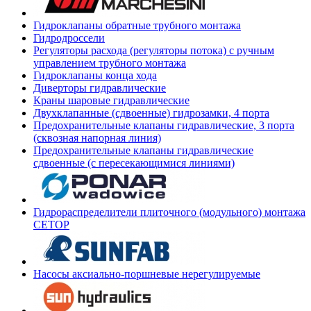
Гидроклапаны обратные трубного монтажа
Гидродроссели
Регуляторы расхода (регуляторы потока) с ручным
управлением трубного монтажа
Гидроклапаны конца хода
Диверторы гидравлические
Краны шаровые гидравлические
Двухклапанные (сдвоенные) гидрозамки, 4 порта
Предохранительные клапаны гидравлические, 3 порта
(сквозная напорная линия)
Предохранительные клапаны гидравлические
сдвоенные (с пересекающимися линиями)
Гидрораспределители плиточного (модульного) монтажа
СЕТОР
Насосы аксиально-поршневые нерегулируемые