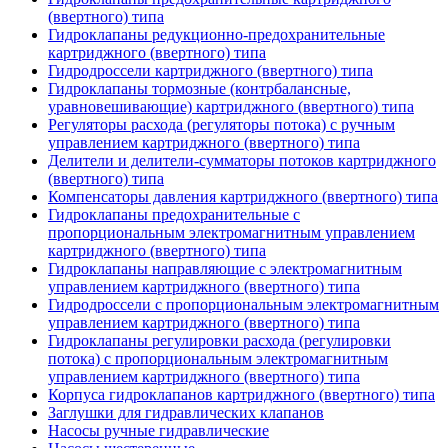
(ввертного) типа
Гидроклапаны редукционно-предохранительные
картриджного (ввертного) типа
Гидродроссели картриджного (ввертного) типа
Гидроклапаны тормозные (контрбалансные,
уравновешивающие) картриджного (ввертного) типа
Регуляторы расхода (регуляторы потока) с ручным
управлением картриджного (ввертного) типа
Делители и делители-сумматоры потоков картриджного
(ввертного) типа
Компенсаторы давления картриджного (ввертного) типа
Гидроклапаны предохранительные с
пропорциональным электромагнитным управлением
картриджного (ввертного) типа
Гидроклапаны направляющие с электромагнитным
управлением картриджного (ввертного) типа
Гидродроссели с пропорциональным электромагнитным
управлением картриджного (ввертного) типа
Гидроклапаны регулировки расхода (регулировки
потока) с пропорциональным электромагнитным
управлением картриджного (ввертного) типа
Корпуса гидроклапанов картриджного (ввертного) типа
Заглушки для гидравлических клапанов
Насосы ручные гидравлические