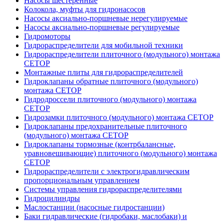
Насосы шестеренные
Колокола, муфты для гидронасосов
Насосы аксиально-поршневые нерегулируемые
Насосы аксиально-поршневые регулируемые
Гидромоторы
Гидрораспределители для мобильной техники
Гидрораспределители плиточного (модульного) монтажа
СЕТОР
Монтажные плиты для гидрораспределителей
Гидроклапаны обратные плиточного (модульного)
монтажа CETOP
Гидродроссели плиточного (модульного) монтажа
CETOP
Гидрозамки плиточного (модульного) монтажа CETOP
Гидроклапаны предохранительные плиточного
(модульного) монтажа CETOP
Гидроклапаны тормозные (контрбалансные,
уравновешивающие) плиточного (модульного) монтажа
CETOP
Гидрораспределители с электрогидравлическим
пропорциональным управлением
Системы управления гидрораспределителями
Гидроцилиндры
Маслостанции (насосные гидростанции)
Баки гидравлические (гидробаки, маслобаки) и