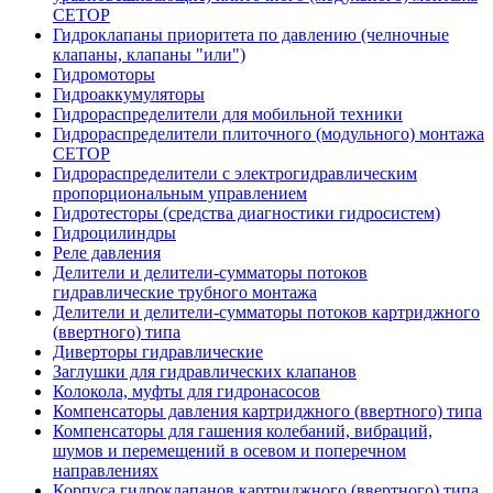
CETOP
Гидроклапаны приоритета по давлению (челночные
клапаны, клапаны "или")
Гидромоторы
Гидроаккумуляторы
Гидрораспределители для мобильной техники
Гидрораспределители плиточного (модульного) монтажа
СЕТОР
Гидрораспределители с электрогидравлическим
пропорциональным управлением
Гидротесторы (средства диагностики гидросистем)
Гидроцилиндры
Реле давления
Делители и делители-сумматоры потоков
гидравлические трубного монтажа
Делители и делители-сумматоры потоков картриджного
(ввертного) типа
Диверторы гидравлические
Заглушки для гидравлических клапанов
Колокола, муфты для гидронасосов
Компенсаторы давления картриджного (ввертного) типа
Компенсаторы для гашения колебаний, вибраций,
шумов и перемещений в осевом и поперечном
направлениях
Корпуса гидроклапанов картриджного (ввертного) типа