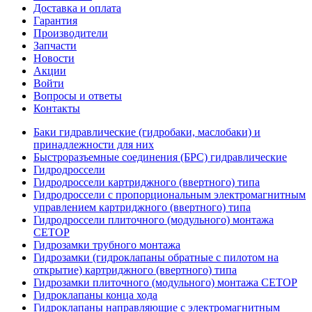
Доставка и оплата
Гарантия
Производители
Запчасти
Новости
Акции
Войти
Вопросы и ответы
Контакты
Баки гидравлические (гидробаки, маслобаки) и
принадлежности для них
Быстроразъемные соединения (БРС) гидравлические
Гидродроссели
Гидродроссели картриджного (ввертного) типа
Гидродроссели с пропорциональным электромагнитным
управлением картриджного (ввертного) типа
Гидродроссели плиточного (модульного) монтажа
CETOP
Гидрозамки трубного монтажа
Гидрозамки (гидроклапаны обратные с пилотом на
открытие) картриджного (ввертного) типа
Гидрозамки плиточного (модульного) монтажа CETOP
Гидроклапаны конца хода
Гидроклапаны направляющие с электромагнитным