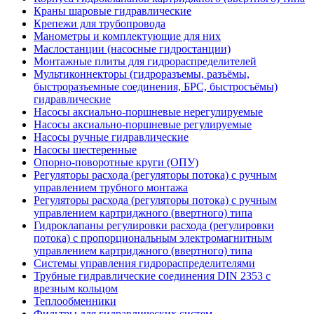
Краны шаровые гидравлические
Крепежи для трубопровода
Манометры и комплектующие для них
Маслостанции (насосные гидростанции)
Монтажные плиты для гидрораспределителей
Мультиконнекторы (гидроразъемы, разъёмы,
быстроразъемные соединения, БРС, быстросъёмы)
гидравлические
Насосы аксиально-поршневые нерегулируемые
Насосы аксиально-поршневые регулируемые
Насосы ручные гидравлические
Насосы шестеренные
Опорно-поворотные круги (ОПУ)
Регуляторы расхода (регуляторы потока) с ручным
управлением трубного монтажа
Регуляторы расхода (регуляторы потока) с ручным
управлением картриджного (ввертного) типа
Гидроклапаны регулировки расхода (регулировки
потока) с пропорциональным электромагнитным
управлением картриджного (ввертного) типа
Системы управления гидрораспределителями
Трубные гидравлические соединения DIN 2353 с
врезным кольцом
Теплообменники
Фильтры для гидравлических систем