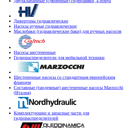
Двухклапанные (сдвоенные) гидрозамки, 4 порта
Диверторы гидравлические
Насосы ручные гидравлические
Маслобаки (гидравлические баки) для ручных насосов
Насосы шестеренные
Гидрораспределители для мобильной техники
Шестеренные насосы со стандартным европейским
фланцем
Составные (тандемные) шестеренные насосы Marzocchi
(Италия)
Комплектующие и запасные части для
гидрораспределителей