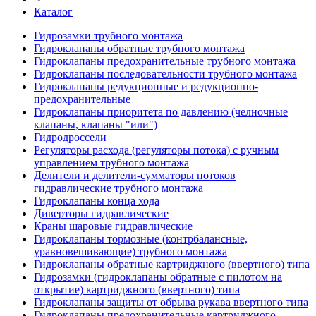
Каталог
Гидрозамки трубного монтажа
Гидроклапаны обратные трубного монтажа
Гидроклапаны предохранительные трубного монтажа
Гидроклапаны последовательности трубного монтажа
Гидроклапаны редукционные и редукционно-
предохранительные
Гидроклапаны приоритета по давлению (челночные
клапаны, клапаны "или")
Гидродроссели
Регуляторы расхода (регуляторы потока) с ручным
управлением трубного монтажа
Делители и делители-сумматоры потоков
гидравлические трубного монтажа
Гидроклапаны конца хода
Диверторы гидравлические
Краны шаровые гидравлические
Гидроклапаны тормозные (контрбалансные,
уравновешивающие) трубного монтажа
Гидроклапаны обратные картриджного (ввертного) типа
Гидрозамки (гидроклапаны обратные с пилотом на
открытие) картриджного (ввертного) типа
Гидроклапаны защиты от обрыва рукава ввертного типа
Гидроклапаны предохранительные картриджного