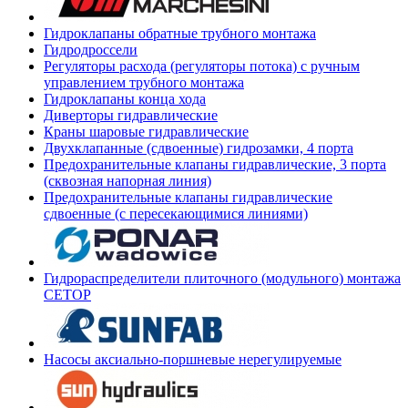
Гидроклапаны обратные трубного монтажа
Гидродроссели
Регуляторы расхода (регуляторы потока) с ручным
управлением трубного монтажа
Гидроклапаны конца хода
Диверторы гидравлические
Краны шаровые гидравлические
Двухклапанные (сдвоенные) гидрозамки, 4 порта
Предохранительные клапаны гидравлические, 3 порта
(сквозная напорная линия)
Предохранительные клапаны гидравлические
сдвоенные (с пересекающимися линиями)
Гидрораспределители плиточного (модульного) монтажа
СЕТОР
Насосы аксиально-поршневые нерегулируемые