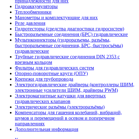
принадлежности для них
Гидроаккумуляторы
Теплообменники
Манометры и комплектующие для них
Реле давления
Гидротесторы (средства диагностики гидросистем)
Быстроразъемные соединения (БРС) гидравлические
Мультиконнекторы (гидроразъемы, разъёмы,
быстроразъемные соединения, БРС, быстросъёмы)
гидравлические
Трубные гидравлические соединения DIN 2353 с
врезным кольцом
Фильтры для гидравлических систем
Опорно-поворотные круги (ОПУ)
Крепежи для трубопровода
Электрогидравлические драйверы (контроллеры ШИМ,
электронные усилители ШИМ, драйверы PWM)
Электромагнитные катушки для ввертных
гидравлических клапанов
Электрические разъёмы (электроразъёмы)
Компенсаторы для гашения колебаний, вибраций,
шумов и перемещений в осевом и поперечном
направлениях
Дополнительная информация