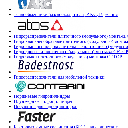
Теплообменники (маслоохладители) AKG, Германия
Гидрораспределители плиточного (модульного) монтаж
Гидроклапаны обратные плиточного (модульного) монт
Гидроклапаны предохранительные плиточного (модульн
Гидродроссели плиточного (модульного) монтажа CETO
Гидрозамки плиточного (модульного) монтажа CETOP
Гидрораспределители для мобильной техники
Поршневые гидроцилиндры
Плунжерные гидроцилиндры
Проушины для гидроцилиндров
Быстроразъемные соединения (БРС) гидравлические