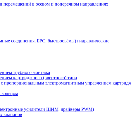
 и перемещений в осевом и поперечном направлениях
мные соединения, БРС, быстросъёмы) гидравлические
лением трубного монтажа
лением картриджного (ввертного) типа
) с пропорциональным электромагнитным управлением картридж
м кольцом
электронные усилители ШИМ, драйверы PWM)
х клапанов