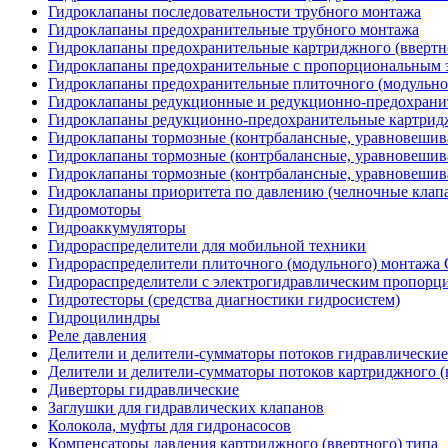
Гидроклапаны последовательности трубного монтажа
Гидроклапаны предохранительные трубного монтажа
Гидроклапаны предохранительные картриджного (ввертн
Гидроклапаны предохранительные с пропорциональным э
Гидроклапаны предохранительные плиточного (модульн
Гидроклапаны редукционные и редукционно-предохрани
Гидроклапаны редукционно-предохранительные картридж
Гидроклапаны тормозные (контрбалансные, уравновеши
Гидроклапаны тормозные (контрбалансные, уравновешив
Гидроклапаны тормозные (контрбалансные, уравновеши
Гидроклапаны приоритета по давлению (челночные клап
Гидромоторы
Гидроаккумуляторы
Гидрораспределители для мобильной техники
Гидрораспределители плиточного (модульного) монтаж
Гидрораспределители с электрогидравлическим пропор
Гидротесторы (средства диагностики гидросистем)
Гидроцилиндры
Реле давления
Делители и делители-сумматоры потоков гидравлические
Делители и делители-сумматоры потоков картриджного (
Диверторы гидравлические
Заглушки для гидравлических клапанов
Колокола, муфты для гидронасосов
Компенсаторы давления картриджного (ввертного) типа