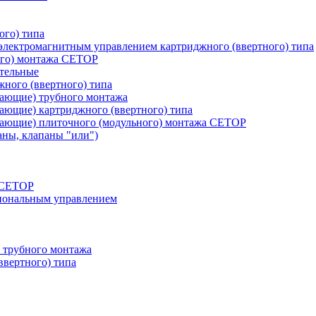
ого) типа
лектромагнитным управлением картриджного (ввертного) типа
ого) монтажа CETOP
тельные
ного (ввертного) типа
вающие) трубного монтажа
ающие) картриджного (ввертного) типа
вающие) плиточного (модульного) монтажа CETOP
аны, клапаны "или")
а СЕТОР
циональным управлением
 трубного монтажа
ввертного) типа