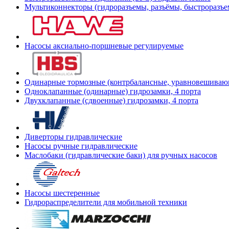
Мультиконнекторы (гидроразъемы, разъёмы, быстроразъе
Насосы аксиально-поршневые регулируемые
Одинарные тормозные (контрбалансные, уравновешиваю
Одноклапанные (одинарные) гидрозамки, 4 порта
Двухклапанные (сдвоенные) гидрозамки, 4 порта
Диверторы гидравлические
Насосы ручные гидравлические
Маслобаки (гидравлические баки) для ручных насосов
Насосы шестеренные
Гидрораспределители для мобильной техники