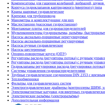
Компенсаторы для гашения колебаний, вибраций, шумов
Корпуса гидроклапанов картриджного (ввертного) типа
Краны шаровые гидравлические
Крепежи для трубопровода
Манометры и комплектующие для них
Маслостанции (насосные гидростанции)
Монтажные плиты для гидрораспределителей
Мультиконнекторы (гидроразъемы, разъёмы, быстроразъе
Насосы аксиально-поршневые нерегулируемые
Насосы аксиально-поршневые регулируемые
Насосы ручные гидравлические
Насосы шестеренные
Опорно-поворотные круги (ОПУ)
Регуляторы расхода (регуляторы потока) с ручным управ
Регуляторы расхода (регуляторы потока) с ручным управ
Гидроклапаны регулировки расхода (регулировки потока
Системы управления гидрораспределителями
Трубные гидравлические соединения DIN 2353 с врезны
Теплообменники
Фильтры для гидравлических систем
Электрогидравлические драйверы (контроллеры ШИМ, 
Электромагнитные катушки для ввертных гидравлически
Электрические разъёмы (электроразъёмы)
Дополнительная информация