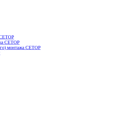
а СЕТОР
ажа CETOP
ого) монтажа CETOP
P