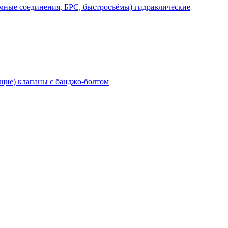
мные соединения, БРС, быстросъёмы) гидравлические
щие) клапаны с банджо-болтом