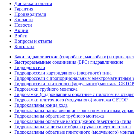
Доставка и оплата
Гарантия
Производители
Запчасти
Новости
Акции
Войти
Вопросы и ответы
Контакты
Баки гидравлические (гидробаки, маслобаки) и принадле
Быстроразъемные соединения (БРС) гидравлические
Гидродроссели
Гидродроссели картриджного (ввертного) типа
Гидродроссели с пропорциональным электромагнитным у
Гидродроссели плиточного (модульного) монтажа CETO
Гидрозамки трубного монтажа
Гидрозамки (гидроклапаны обратные с пилотом на открыт
Гидрозамки плиточного (модульного) монтажа CETOP
Гидроклапаны конца хода
Гидроклапаны направляющие с электромагнитным управл
Гидроклапаны обратные трубного монтажа
Гидроклапаны обратные картриджного (ввертного) типа
Гидроклапаны защиты от обрыва рукава ввертного типа
Гидроклапаны обратные плиточного (модульного) монт