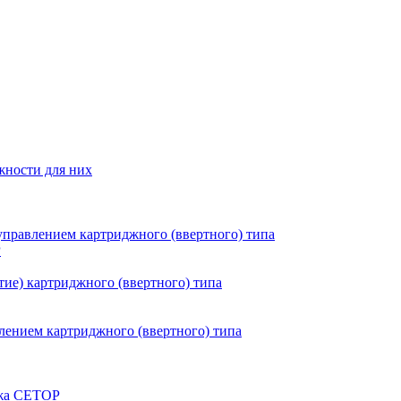
жности для них
правлением картриджного (ввертного) типа
P
ие) картриджного (ввертного) типа
ением картриджного (ввертного) типа
ажа CETOP