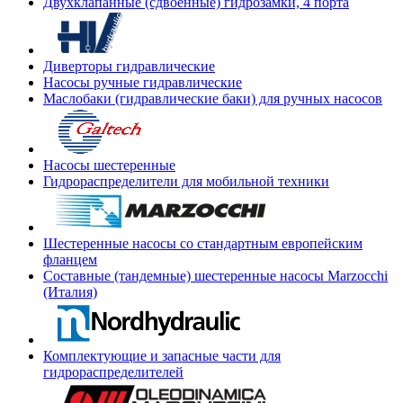
Двухклапанные (сдвоенные) гидрозамки, 4 порта
Диверторы гидравлические
Насосы ручные гидравлические
Маслобаки (гидравлические баки) для ручных насосов
Насосы шестеренные
Гидрораспределители для мобильной техники
Шестеренные насосы со стандартным европейским
фланцем
Составные (тандемные) шестеренные насосы Marzocchi
(Италия)
Комплектующие и запасные части для
гидрораспределителей