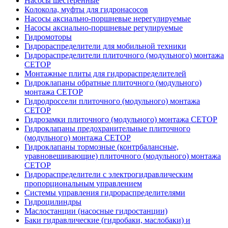
Насосы шестеренные
Колокола, муфты для гидронасосов
Насосы аксиально-поршневые нерегулируемые
Насосы аксиально-поршневые регулируемые
Гидромоторы
Гидрораспределители для мобильной техники
Гидрораспределители плиточного (модульного) монтажа
СЕТОР
Монтажные плиты для гидрораспределителей
Гидроклапаны обратные плиточного (модульного)
монтажа CETOP
Гидродроссели плиточного (модульного) монтажа
CETOP
Гидрозамки плиточного (модульного) монтажа CETOP
Гидроклапаны предохранительные плиточного
(модульного) монтажа CETOP
Гидроклапаны тормозные (контрбалансные,
уравновешивающие) плиточного (модульного) монтажа
CETOP
Гидрораспределители с электрогидравлическим
пропорциональным управлением
Системы управления гидрораспределителями
Гидроцилиндры
Маслостанции (насосные гидростанции)
Баки гидравлические (гидробаки, маслобаки) и