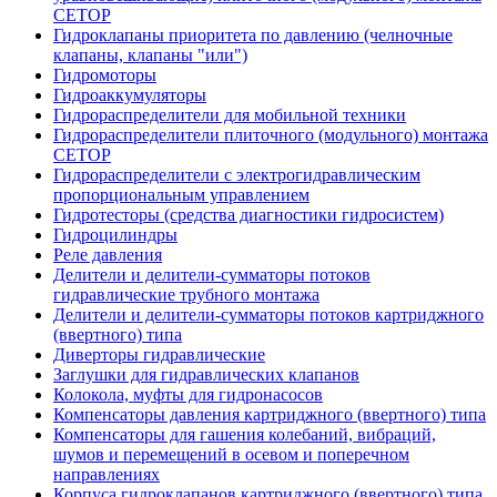
CETOP
Гидроклапаны приоритета по давлению (челночные
клапаны, клапаны "или")
Гидромоторы
Гидроаккумуляторы
Гидрораспределители для мобильной техники
Гидрораспределители плиточного (модульного) монтажа
СЕТОР
Гидрораспределители с электрогидравлическим
пропорциональным управлением
Гидротесторы (средства диагностики гидросистем)
Гидроцилиндры
Реле давления
Делители и делители-сумматоры потоков
гидравлические трубного монтажа
Делители и делители-сумматоры потоков картриджного
(ввертного) типа
Диверторы гидравлические
Заглушки для гидравлических клапанов
Колокола, муфты для гидронасосов
Компенсаторы давления картриджного (ввертного) типа
Компенсаторы для гашения колебаний, вибраций,
шумов и перемещений в осевом и поперечном
направлениях
Корпуса гидроклапанов картриджного (ввертного) типа