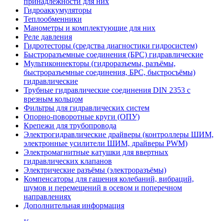
принадлежности для них
Гидроаккумуляторы
Теплообменники
Манометры и комплектующие для них
Реле давления
Гидротесторы (средства диагностики гидросистем)
Быстроразъемные соединения (БРС) гидравлические
Мультиконнекторы (гидроразъемы, разъёмы,
быстроразъемные соединения, БРС, быстросъёмы)
гидравлические
Трубные гидравлические соединения DIN 2353 с
врезным кольцом
Фильтры для гидравлических систем
Опорно-поворотные круги (ОПУ)
Крепежи для трубопровода
Электрогидравлические драйверы (контроллеры ШИМ,
электронные усилители ШИМ, драйверы PWM)
Электромагнитные катушки для ввертных
гидравлических клапанов
Электрические разъёмы (электроразъёмы)
Компенсаторы для гашения колебаний, вибраций,
шумов и перемещений в осевом и поперечном
направлениях
Дополнительная информация