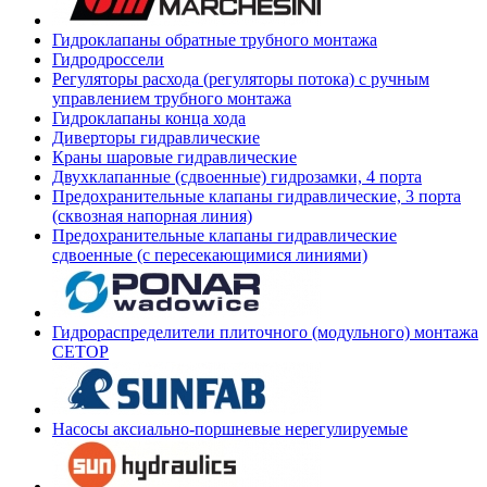
Гидроклапаны обратные трубного монтажа
Гидродроссели
Регуляторы расхода (регуляторы потока) с ручным
управлением трубного монтажа
Гидроклапаны конца хода
Диверторы гидравлические
Краны шаровые гидравлические
Двухклапанные (сдвоенные) гидрозамки, 4 порта
Предохранительные клапаны гидравлические, 3 порта
(сквозная напорная линия)
Предохранительные клапаны гидравлические
сдвоенные (с пересекающимися линиями)
Гидрораспределители плиточного (модульного) монтажа
СЕТОР
Насосы аксиально-поршневые нерегулируемые