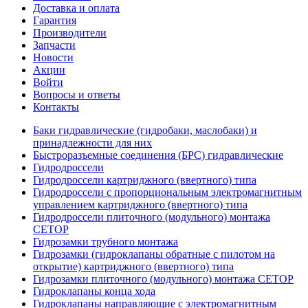
Доставка и оплата
Гарантия
Производители
Запчасти
Новости
Акции
Войти
Вопросы и ответы
Контакты
Баки гидравлические (гидробаки, маслобаки) и
принадлежности для них
Быстроразъемные соединения (БРС) гидравлические
Гидродроссели
Гидродроссели картриджного (ввертного) типа
Гидродроссели с пропорциональным электромагнитным
управлением картриджного (ввертного) типа
Гидродроссели плиточного (модульного) монтажа
CETOP
Гидрозамки трубного монтажа
Гидрозамки (гидроклапаны обратные с пилотом на
открытие) картриджного (ввертного) типа
Гидрозамки плиточного (модульного) монтажа CETOP
Гидроклапаны конца хода
Гидроклапаны направляющие с электромагнитным