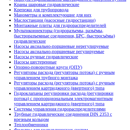
Краны шаровые гидравлические
Крепежи для трубопровода
Манометры и комплектующие для них
Маслостанции (насосные гидростанции)
Монтажные плиты для гидрораспределителей
Мультиконнекторы (гидроразъемы, разъёмы,
быстроразъемные соединения, БРС, быстросъёмы)
гидравлические
Насосы аксиально-поршневые нерегулируемые
Насосы аксиально-поршневые регулируемые
Насосы ручные гидравлические
Насосы шестеренные
Опорно-поворотные круги (ОПУ)
Регуляторы расхода (регуляторы потока) с ручным
управлением трубного монтажа
Регуляторы расхода (регуляторы потока) с ручным
управлением картриджного (ввертного) типа
Гидроклапаны регулировки расхода (регулировки
потока) с пропорциональным электромагнитным
управлением картриджного (ввертного) типа
Системы управления гидрораспределителями
Трубные гидравлические соединения DIN 2353 с
врезным кольцом
Теплообменники
Фильтры для гидравлических систем