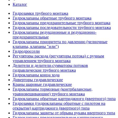
Каталог
Гидрозамки трубного монтажа
Гидроклапаны обратные трубного монтажа
Гидроклапаны предохранительные трубного монтажа
Гидроклапаны последовательности трубного монтажа
Гидроклапаны редукционные и редукционно-
предохранительные
Гидроклапаны приоритета по давлению (челночные
клапаны, клапаны "или")
Гидродроссели
Регуляторы расхода (регуляторы потока) с ручным
управлением трубного монтажа
Делители и делители-сумматоры потоков
гидравлические трубного монтажа
Гидроклапаны конца хода
Диверторы гидравлические
Краны шаровые гидравлические
Гидроклапаны тормозные (контрбалансные,
уравновешивающие) трубного монтажа
Гидроклапаны обратные картриджного (ввертного) типа
Гидрозамки (гидроклапаны обратные с пилотом на
открытие) картриджного (ввертного) типа
Гидроклапаны защиты от обрыва рукава ввертного типа
Гидроклапаны предохранительные картриджного