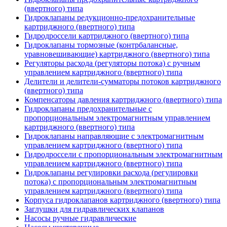
(ввертного) типа
Гидроклапаны редукционно-предохранительные
картриджного (ввертного) типа
Гидродроссели картриджного (ввертного) типа
Гидроклапаны тормозные (контрбалансные,
уравновешивающие) картриджного (ввертного) типа
Регуляторы расхода (регуляторы потока) с ручным
управлением картриджного (ввертного) типа
Делители и делители-сумматоры потоков картриджного
(ввертного) типа
Компенсаторы давления картриджного (ввертного) типа
Гидроклапаны предохранительные с
пропорциональным электромагнитным управлением
картриджного (ввертного) типа
Гидроклапаны направляющие с электромагнитным
управлением картриджного (ввертного) типа
Гидродроссели с пропорциональным электромагнитным
управлением картриджного (ввертного) типа
Гидроклапаны регулировки расхода (регулировки
потока) с пропорциональным электромагнитным
управлением картриджного (ввертного) типа
Корпуса гидроклапанов картриджного (ввертного) типа
Заглушки для гидравлических клапанов
Насосы ручные гидравлические