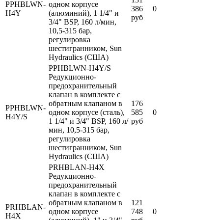
PPHBLWN-
одном корпусе
386
0
H4Y
(алюминий), 1 1/4" и
руб
3/4" BSP, 160 л/мин,
10,5-315 бар,
регулировка
шестигранником, Sun
Hydraulics (США)
PPHBLWN-H4Y/S
Редукционно-
предохранительный
клапан в комплекте с
обратным клапаном в
176
PPHBLWN-
одном корпусе (сталь),
585
0
H4Y/S
1 1/4" и 3/4" BSP, 160 л/
руб
мин, 10,5-315 бар,
регулировка
шестигранником, Sun
Hydraulics (США)
PRHBLAN-H4X
Редукционно-
предохранительный
клапан в комплекте с
обратным клапаном в
121
PRHBLAN-
одном корпусе
748
0
H4X