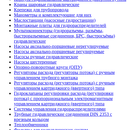
Краны шаровые гидравлические
Крепежи для трубопровода
Манометры и комплектующие для них
Маслостанции (насосные гидростанции)
Монтажные плиты для гидрораспределителей
Мультиконнекторы (гидроразъемы, разъёмы,
быстроразъемные соединения, БРС, быстросъёмы)
гидравлические
Насосы аксиально-поршневые нерегулируемые
Насосы аксиально-поршневые регулируемые
Насосы ручные гидравлические
Насосы шестеренные
Опорно-поворотные круги (ОПУ)
Регуляторы расхода (регуляторы потока) с ручным
управлением трубного монтажа
Регуляторы расхода (регуляторы потока) с ручным
управлением картриджного (ввертного) типа
Гидроклапаны регулировки расхода (регулировки
потока) с пропорциональным электромагнитным
управлением картриджного (ввертного) типа
Системы управления гидрораспределителями
Трубные гидравлические соединения DIN 2353 с
врезным кольцом
Теплообменники
Фильтры для гидравлических систем