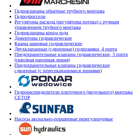
Гидроклапаны обратные трубного монтажа
Гидродроссели
Регуляторы расхода (регуляторы потока) с ручным
управлением трубного монтажа
Гидроклапаны конца хода
Диверторы гидравлические
Краны шаровые гидравлические
Двухклапанные (сдвоенные) гидрозамки, 4 порта
Предохранительные клапаны гидравлические, 3 порта
(сквозная напорная линия)
Предохранительные клапаны гидравлические
сдвоенные (с пересекающимися линиями)
Гидрораспределители плиточного (модульного) монтажа
СЕТОР
Насосы аксиально-поршневые нерегулируемые