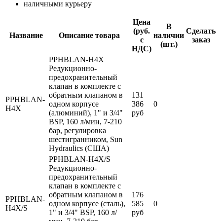
наличными курьеру
Цена
В
(руб.
Сделать
Название
Описание товара
наличии
с
заказ
(шт.)
НДС)
PPHBLAN-H4X
Редукционно-
предохранительный
клапан в комплекте с
обратным клапаном в
131
PPHBLAN-
одном корпусе
386
0
H4X
(алюминий), 1" и 3/4"
руб
BSP, 160 л/мин, 7-210
бар, регулировка
шестигранником, Sun
Hydraulics (США)
PPHBLAN-H4X/S
Редукционно-
предохранительный
клапан в комплекте с
обратным клапаном в
176
PPHBLAN-
одном корпусе (сталь),
585
0
H4X/S
1" и 3/4" BSP, 160 л/
руб