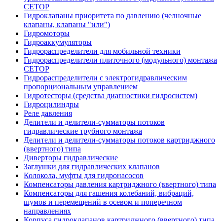
CETOP
Гидроклапаны приоритета по давлению (челночные
клапаны, клапаны "или")
Гидромоторы
Гидроаккумуляторы
Гидрораспределители для мобильной техники
Гидрораспределители плиточного (модульного) монтажа
СЕТОР
Гидрораспределители с электрогидравлическим
пропорциональным управлением
Гидротесторы (средства диагностики гидросистем)
Гидроцилиндры
Реле давления
Делители и делители-сумматоры потоков
гидравлические трубного монтажа
Делители и делители-сумматоры потоков картриджного
(ввертного) типа
Диверторы гидравлические
Заглушки для гидравлических клапанов
Колокола, муфты для гидронасосов
Компенсаторы давления картриджного (ввертного) типа
Компенсаторы для гашения колебаний, вибраций,
шумов и перемещений в осевом и поперечном
направлениях
Корпуса гидроклапанов картриджного (ввертного) типа