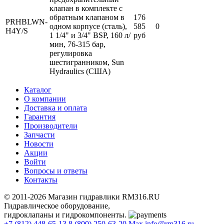
клапан в комплекте с
обратным клапаном в
176
PRHBLWN-
одном корпусе (сталь),
585
0
H4Y/S
1 1/4" и 3/4" BSP, 160 л/
руб
мин, 76-315 бар,
регулировка
шестигранником, Sun
Hydraulics (США)
Каталог
О компании
Доставка и оплата
Гарантия
Производители
Запчасти
Новости
Акции
Войти
Вопросы и ответы
Контакты
© 2011-2026 Магазин гидравлики RM316.RU
Гидравлическое оборудование,
гидроклапаны и гидрокомпоненты.
+7 (812) 448-65-13
8 (800) 250-63-20
Max
info@rm316.ru