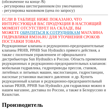
(обозначение на конце
/S
)
- регулировка шестигранником (по умолчанию)
- регулировка маховиком (цена по запросу)
ЕСЛИ В ТАБЛИЦЕ НИЖЕ ПОКАЗАНО, ЧТО
ИНТЕРЕСУЮЩАЯ ВАС ПРОДУКЦИЯ В НАСТОЯЩИЙ
МОМЕНТ ОТСУТСТВУЕТ НА СКЛАДЕ, ВЫ
МОЖЕТЕ
ОБРАТИТЬСЯ
К СОТРУДНИКАМ
МАГАЗИНА
ГИДРАВЛИКИ RM316.RU ДЛЯ УТОЧНЕНИЯ
СРОКОВ
ПОСТАВКИ ТОВАРА.
Редукционные клапаны
и редукционно-предохранительные
клапаны PRHB, PPHB
Sun Hydraulics прямого действия, а
также с пилотным управлением от официального
дистрибьютора Sun Hydraulics в России. Область применения
р
едукционных
и редукционно-предохранительных клапанов
:
мобильная гидравлика, гидроприводы прессов, станков,
литейных и литьевых машин, маслостанции, гидростанции,
насосные установки высокого давления и др. Купить
р
едукционный клапан
и редукционно-предохранительный
клапан
PRHB, PPHB
Sun Hydraulics для гидравлики можно в
нашем магазине, доставка по России, а также в Белоруссию и
Казахстан.
Производитель