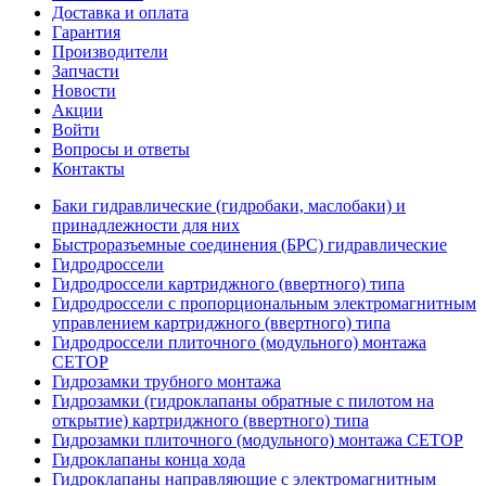
Доставка и оплата
Гарантия
Производители
Запчасти
Новости
Акции
Войти
Вопросы и ответы
Контакты
Баки гидравлические (гидробаки, маслобаки) и
принадлежности для них
Быстроразъемные соединения (БРС) гидравлические
Гидродроссели
Гидродроссели картриджного (ввертного) типа
Гидродроссели с пропорциональным электромагнитным
управлением картриджного (ввертного) типа
Гидродроссели плиточного (модульного) монтажа
CETOP
Гидрозамки трубного монтажа
Гидрозамки (гидроклапаны обратные с пилотом на
открытие) картриджного (ввертного) типа
Гидрозамки плиточного (модульного) монтажа CETOP
Гидроклапаны конца хода
Гидроклапаны направляющие с электромагнитным