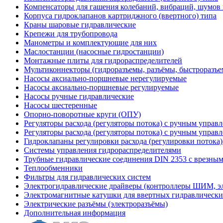
Компенсаторы для гашения колебаний, вибраций, шумов
Корпуса гидроклапанов картриджного (ввертного) типа
Краны шаровые гидравлические
Крепежи для трубопровода
Манометры и комплектующие для них
Маслостанции (насосные гидростанции)
Монтажные плиты для гидрораспределителей
Мультиконнекторы (гидроразъемы, разъёмы, быстроразъе
Насосы аксиально-поршневые нерегулируемые
Насосы аксиально-поршневые регулируемые
Насосы ручные гидравлические
Насосы шестеренные
Опорно-поворотные круги (ОПУ)
Регуляторы расхода (регуляторы потока) с ручным управ
Регуляторы расхода (регуляторы потока) с ручным управ
Гидроклапаны регулировки расхода (регулировки потока
Системы управления гидрораспределителями
Трубные гидравлические соединения DIN 2353 с врезны
Теплообменники
Фильтры для гидравлических систем
Электрогидравлические драйверы (контроллеры ШИМ, 
Электромагнитные катушки для ввертных гидравлически
Электрические разъёмы (электроразъёмы)
Дополнительная информация