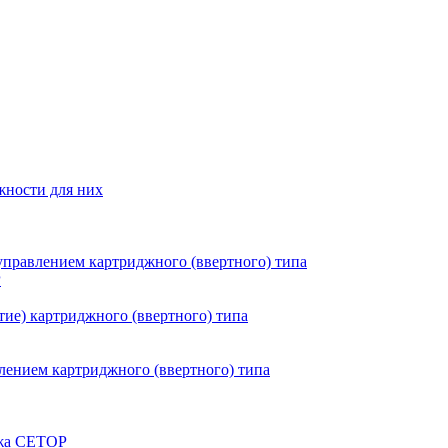
жности для них
правлением картриджного (ввертного) типа
P
ие) картриджного (ввертного) типа
ением картриджного (ввертного) типа
ажа CETOP