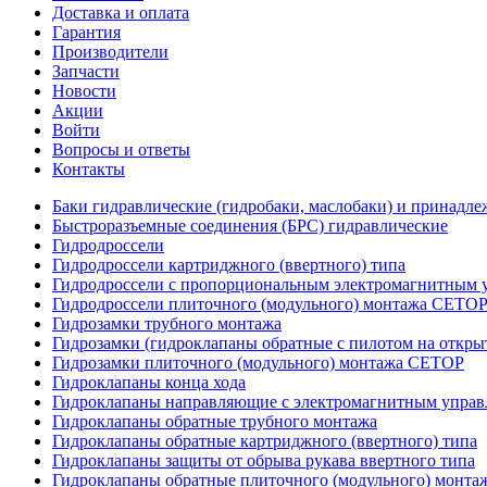
Доставка и оплата
Гарантия
Производители
Запчасти
Новости
Акции
Войти
Вопросы и ответы
Контакты
Баки гидравлические (гидробаки, маслобаки) и принадле
Быстроразъемные соединения (БРС) гидравлические
Гидродроссели
Гидродроссели картриджного (ввертного) типа
Гидродроссели с пропорциональным электромагнитным у
Гидродроссели плиточного (модульного) монтажа CETO
Гидрозамки трубного монтажа
Гидрозамки (гидроклапаны обратные с пилотом на открыт
Гидрозамки плиточного (модульного) монтажа CETOP
Гидроклапаны конца хода
Гидроклапаны направляющие с электромагнитным управл
Гидроклапаны обратные трубного монтажа
Гидроклапаны обратные картриджного (ввертного) типа
Гидроклапаны защиты от обрыва рукава ввертного типа
Гидроклапаны обратные плиточного (модульного) монт