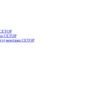
а СЕТОР
ажа CETOP
ого) монтажа CETOP
P