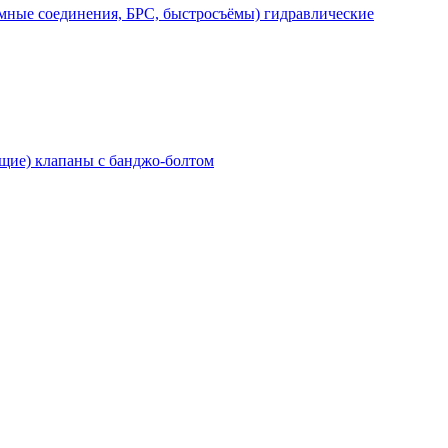
мные соединения, БРС, быстросъёмы) гидравлические
щие) клапаны с банджо-болтом