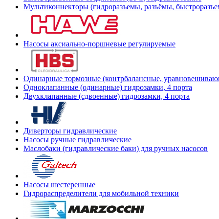
Мультиконнекторы (гидроразъемы, разъёмы, быстроразъе
Насосы аксиально-поршневые регулируемые
Одинарные тормозные (контрбалансные, уравновешиваю
Одноклапанные (одинарные) гидрозамки, 4 порта
Двухклапанные (сдвоенные) гидрозамки, 4 порта
Диверторы гидравлические
Насосы ручные гидравлические
Маслобаки (гидравлические баки) для ручных насосов
Насосы шестеренные
Гидрораспределители для мобильной техники