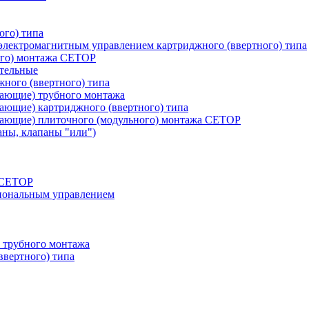
ого) типа
лектромагнитным управлением картриджного (ввертного) типа
ого) монтажа CETOP
тельные
ного (ввертного) типа
вающие) трубного монтажа
ающие) картриджного (ввертного) типа
вающие) плиточного (модульного) монтажа CETOP
аны, клапаны "или")
а СЕТОР
циональным управлением
 трубного монтажа
ввертного) типа