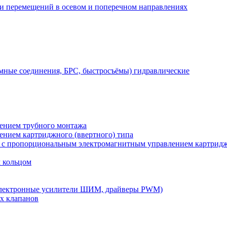
 и перемещений в осевом и поперечном направлениях
мные соединения, БРС, быстросъёмы) гидравлические
лением трубного монтажа
лением картриджного (ввертного) типа
) с пропорциональным электромагнитным управлением картридж
м кольцом
электронные усилители ШИМ, драйверы PWM)
х клапанов