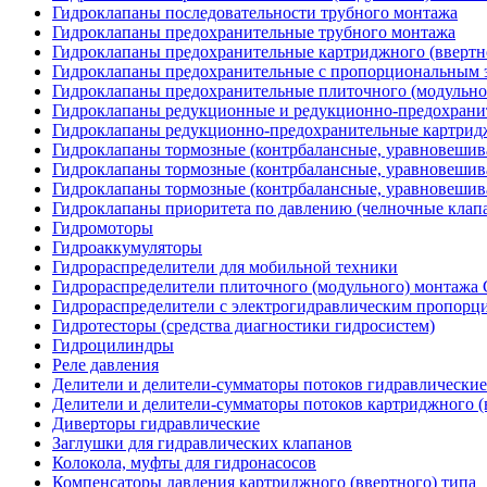
Гидроклапаны последовательности трубного монтажа
Гидроклапаны предохранительные трубного монтажа
Гидроклапаны предохранительные картриджного (ввертн
Гидроклапаны предохранительные с пропорциональным э
Гидроклапаны предохранительные плиточного (модульн
Гидроклапаны редукционные и редукционно-предохрани
Гидроклапаны редукционно-предохранительные картридж
Гидроклапаны тормозные (контрбалансные, уравновеши
Гидроклапаны тормозные (контрбалансные, уравновешив
Гидроклапаны тормозные (контрбалансные, уравновеши
Гидроклапаны приоритета по давлению (челночные клап
Гидромоторы
Гидроаккумуляторы
Гидрораспределители для мобильной техники
Гидрораспределители плиточного (модульного) монтаж
Гидрораспределители с электрогидравлическим пропор
Гидротесторы (средства диагностики гидросистем)
Гидроцилиндры
Реле давления
Делители и делители-сумматоры потоков гидравлические
Делители и делители-сумматоры потоков картриджного (
Диверторы гидравлические
Заглушки для гидравлических клапанов
Колокола, муфты для гидронасосов
Компенсаторы давления картриджного (ввертного) типа