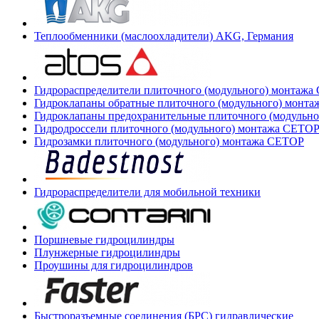
Теплообменники (маслоохладители) AKG, Германия
Гидрораспределители плиточного (модульного) монтаж
Гидроклапаны обратные плиточного (модульного) монт
Гидроклапаны предохранительные плиточного (модульн
Гидродроссели плиточного (модульного) монтажа CETO
Гидрозамки плиточного (модульного) монтажа CETOP
Гидрораспределители для мобильной техники
Поршневые гидроцилиндры
Плунжерные гидроцилиндры
Проушины для гидроцилиндров
Быстроразъемные соединения (БРС) гидравлические