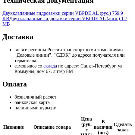
Техническая документация
Двухклапанные гидрозамки серии VBPDE AL (рус.)
759.9
KB
Двухклапанные гидрозамки серии VBPDE AL (англ.)
1.7
MB
Доставка
во все регионы России транспортными компаниями
"Деловые линии", "СДЭК" до адреса получателя или
терминала
самовывоз со
склада
по адресу: Санкт-Петербург, ул.
Коммуны, дом 67, литер БМ
Оплата
безналичный расчет
банковская карта
наличными курьеру
Цена
В
(руб.
Сделать
Название
Описание товара
наличии
с
заказ
(шт.)