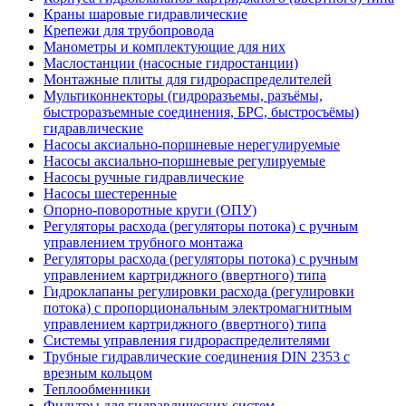
Краны шаровые гидравлические
Крепежи для трубопровода
Манометры и комплектующие для них
Маслостанции (насосные гидростанции)
Монтажные плиты для гидрораспределителей
Мультиконнекторы (гидроразъемы, разъёмы,
быстроразъемные соединения, БРС, быстросъёмы)
гидравлические
Насосы аксиально-поршневые нерегулируемые
Насосы аксиально-поршневые регулируемые
Насосы ручные гидравлические
Насосы шестеренные
Опорно-поворотные круги (ОПУ)
Регуляторы расхода (регуляторы потока) с ручным
управлением трубного монтажа
Регуляторы расхода (регуляторы потока) с ручным
управлением картриджного (ввертного) типа
Гидроклапаны регулировки расхода (регулировки
потока) с пропорциональным электромагнитным
управлением картриджного (ввертного) типа
Системы управления гидрораспределителями
Трубные гидравлические соединения DIN 2353 с
врезным кольцом
Теплообменники
Фильтры для гидравлических систем