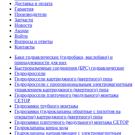
Доставка и оплата
Гарантия
Производители
Запчасти
Новости
Акции
Войти
Вопросы и ответы
Контакты
Баки гидравлические (гидробаки, маслобаки) и
принадлежности для них
Быстроразъемные соединения (БРС) гидравлические
Гидродроссели
Гидродроссели картриджного (ввертного) типа
Гидродроссели с пропорциональным электромагнитным
управлением картриджного (ввертного) типа
Гидродроссели плиточного (модульного) монтажа
CETOP
Гидрозамки трубного монтажа
Гидрозамки (гидроклапаны обратные с пилотом на
открытие) картриджного (ввертного) типа
Гидрозамки плиточного (модульного) монтажа CETOP
Гидроклапаны конца хода
Гидроклапаны направляющие с электромагнитным