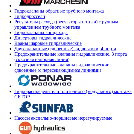
Гидроклапаны обратные трубного монтажа
Гидродроссели
Регуляторы расхода (регуляторы потока) с ручным
управлением трубного монтажа
Гидроклапаны конца хода
Диверторы гидравлические
Краны шаровые гидравлические
Двухклапанные (сдвоенные) гидрозамки, 4 порта
Предохранительные клапаны гидравлические, 3 порта
(сквозная напорная линия)
Предохранительные клапаны гидравлические
сдвоенные (с пересекающимися линиями)
Гидрораспределители плиточного (модульного) монтажа
СЕТОР
Насосы аксиально-поршневые нерегулируемые