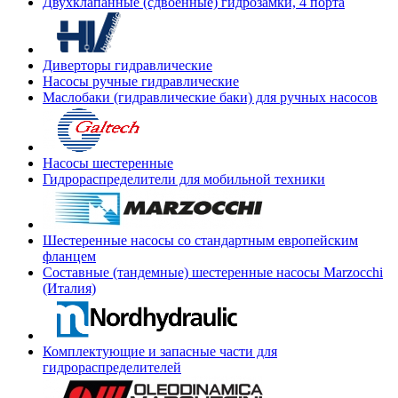
Двухклапанные (сдвоенные) гидрозамки, 4 порта
Диверторы гидравлические
Насосы ручные гидравлические
Маслобаки (гидравлические баки) для ручных насосов
Насосы шестеренные
Гидрораспределители для мобильной техники
Шестеренные насосы со стандартным европейским
фланцем
Составные (тандемные) шестеренные насосы Marzocchi
(Италия)
Комплектующие и запасные части для
гидрораспределителей