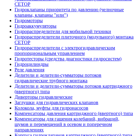
CETOP
Гидроклапаны приоритета по давлению (челночные
клапаны, клапаны "или")
Гидромоторы
Гидроаккумуляторы
Гидрораспределители для мобильной техники
Гидрораспределители плиточного (модульного) монтажа
СЕТОР
Гидрораспределители с электрогидравлическим
пропорциональным управлением
Гидротесторы (средства диагностики гидросистем)
Гидроцилиндры
Реле давления
Делители и делители-сумматоры потоков
гидравлические трубного монтажа
Делители и делители-сумматоры потоков картриджного
(ввертного) типа
Диверторы гидравлические
Заглушки для гидравлических клапанов
Колокола, муфты для гидронасосов
Компенсаторы давления картриджного (ввертного) типа
Компенсаторы для гашения колебаний, вибраций,
шумов и перемещений в осевом и поперечном
направлениях
Корпуса гидроклапанов картриджного (ввертного) типа