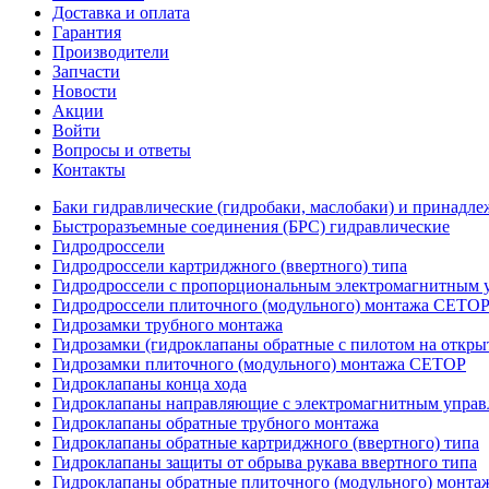
Доставка и оплата
Гарантия
Производители
Запчасти
Новости
Акции
Войти
Вопросы и ответы
Контакты
Баки гидравлические (гидробаки, маслобаки) и принадле
Быстроразъемные соединения (БРС) гидравлические
Гидродроссели
Гидродроссели картриджного (ввертного) типа
Гидродроссели с пропорциональным электромагнитным у
Гидродроссели плиточного (модульного) монтажа CETO
Гидрозамки трубного монтажа
Гидрозамки (гидроклапаны обратные с пилотом на открыт
Гидрозамки плиточного (модульного) монтажа CETOP
Гидроклапаны конца хода
Гидроклапаны направляющие с электромагнитным управл
Гидроклапаны обратные трубного монтажа
Гидроклапаны обратные картриджного (ввертного) типа
Гидроклапаны защиты от обрыва рукава ввертного типа
Гидроклапаны обратные плиточного (модульного) монт