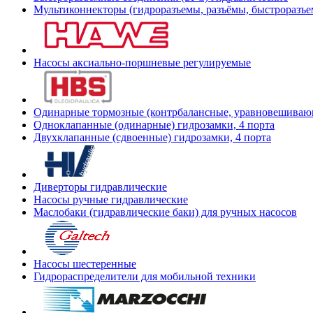
Мультиконнекторы (гидроразъемы, разъёмы, быстроразъе
Насосы аксиально-поршневые регулируемые
Одинарные тормозные (контрбалансные, уравновешиваю
Одноклапанные (одинарные) гидрозамки, 4 порта
Двухклапанные (сдвоенные) гидрозамки, 4 порта
Диверторы гидравлические
Насосы ручные гидравлические
Маслобаки (гидравлические баки) для ручных насосов
Насосы шестеренные
Гидрораспределители для мобильной техники