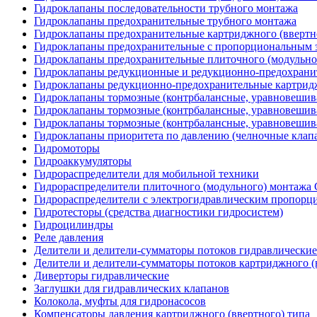
Гидроклапаны последовательности трубного монтажа
Гидроклапаны предохранительные трубного монтажа
Гидроклапаны предохранительные картриджного (ввертн
Гидроклапаны предохранительные с пропорциональным э
Гидроклапаны предохранительные плиточного (модульн
Гидроклапаны редукционные и редукционно-предохрани
Гидроклапаны редукционно-предохранительные картридж
Гидроклапаны тормозные (контрбалансные, уравновеши
Гидроклапаны тормозные (контрбалансные, уравновешив
Гидроклапаны тормозные (контрбалансные, уравновеши
Гидроклапаны приоритета по давлению (челночные клап
Гидромоторы
Гидроаккумуляторы
Гидрораспределители для мобильной техники
Гидрораспределители плиточного (модульного) монтаж
Гидрораспределители с электрогидравлическим пропор
Гидротесторы (средства диагностики гидросистем)
Гидроцилиндры
Реле давления
Делители и делители-сумматоры потоков гидравлические
Делители и делители-сумматоры потоков картриджного (
Диверторы гидравлические
Заглушки для гидравлических клапанов
Колокола, муфты для гидронасосов
Компенсаторы давления картриджного (ввертного) типа