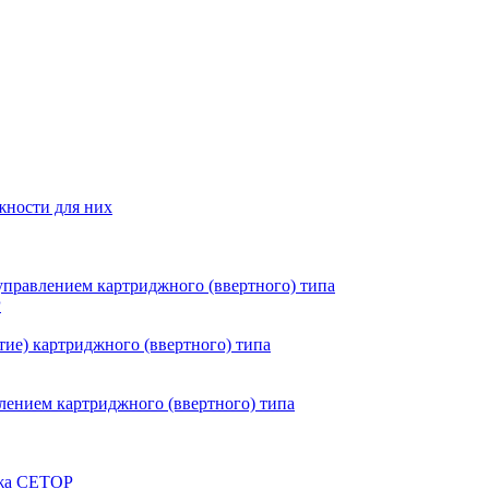
жности для них
правлением картриджного (ввертного) типа
P
ие) картриджного (ввертного) типа
ением картриджного (ввертного) типа
ажа CETOP