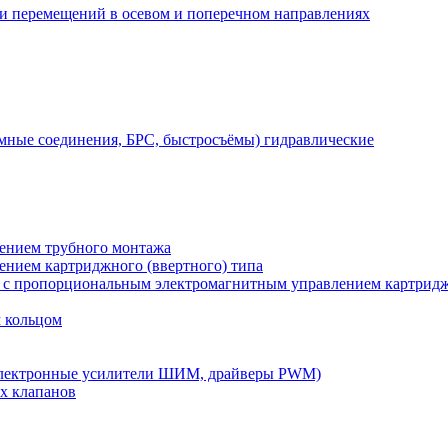
 и перемещений в осевом и поперечном направлениях
мные соединения, БРС, быстросъёмы) гидравлические
лением трубного монтажа
лением картриджного (ввертного) типа
) с пропорциональным электромагнитным управлением картридж
м кольцом
электронные усилители ШИМ, драйверы PWM)
х клапанов