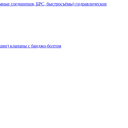
мные соединения, БРС, быстросъёмы) гидравлические
щие) клапаны с банджо-болтом