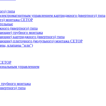
ого) типа
лектромагнитным управлением картриджного (ввертного) типа
ого) монтажа CETOP
тельные
ного (ввертного) типа
вающие) трубного монтажа
ающие) картриджного (ввертного) типа
вающие) плиточного (модульного) монтажа CETOP
аны, клапаны "или")
а СЕТОР
циональным управлением
 трубного монтажа
ввертного) типа