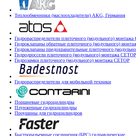
Теплообменники (маслоохладители) AKG, Германия
Гидрораспределители плиточного (модульного) монтаж
Гидроклапаны обратные плиточного (модульного) монт
Гидроклапаны предохранительные плиточного (модульн
Гидродроссели плиточного (модульного) монтажа CETO
Гидрозамки плиточного (модульного) монтажа CETOP
Гидрораспределители для мобильной техники
Поршневые гидроцилиндры
Плунжерные гидроцилиндры
Проушины для гидроцилиндров
Быстроразъемные соединения (БРС) гидравлические