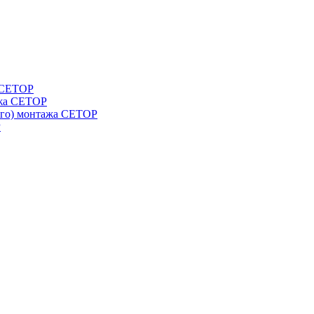
а СЕТОР
ажа CETOP
ого) монтажа CETOP
P