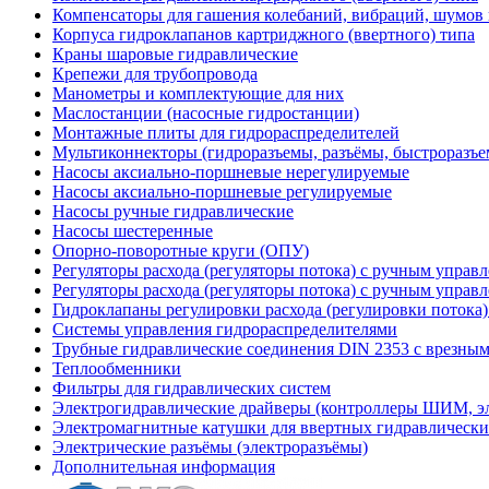
Компенсаторы для гашения колебаний, вибраций, шумов
Корпуса гидроклапанов картриджного (ввертного) типа
Краны шаровые гидравлические
Крепежи для трубопровода
Манометры и комплектующие для них
Маслостанции (насосные гидростанции)
Монтажные плиты для гидрораспределителей
Мультиконнекторы (гидроразъемы, разъёмы, быстроразъе
Насосы аксиально-поршневые нерегулируемые
Насосы аксиально-поршневые регулируемые
Насосы ручные гидравлические
Насосы шестеренные
Опорно-поворотные круги (ОПУ)
Регуляторы расхода (регуляторы потока) с ручным управ
Регуляторы расхода (регуляторы потока) с ручным управ
Гидроклапаны регулировки расхода (регулировки потока
Системы управления гидрораспределителями
Трубные гидравлические соединения DIN 2353 с врезны
Теплообменники
Фильтры для гидравлических систем
Электрогидравлические драйверы (контроллеры ШИМ, 
Электромагнитные катушки для ввертных гидравлически
Электрические разъёмы (электроразъёмы)
Дополнительная информация