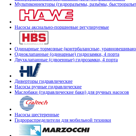
Мультиконнекторы (гидроразъемы, разъёмы, быстроразъе
Насосы аксиально-поршневые регулируемые
Одинарные тормозные (контрбалансные, уравновешиваю
Одноклапанные (одинарные) гидрозамки, 4 порта
Двухклапанные (сдвоенные) гидрозамки, 4 порта
Диверторы гидравлические
Насосы ручные гидравлические
Маслобаки (гидравлические баки) для ручных насосов
Насосы шестеренные
Гидрораспределители для мобильной техники