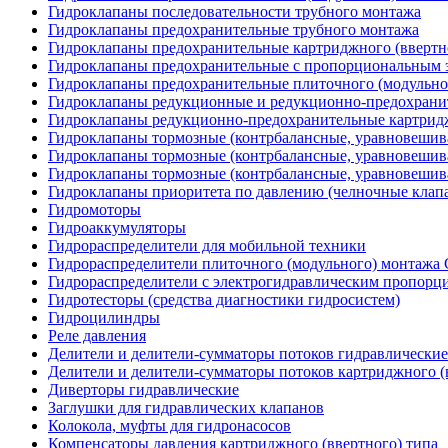
Гидроклапаны последовательности трубного монтажа
Гидроклапаны предохранительные трубного монтажа
Гидроклапаны предохранительные картриджного (ввертн
Гидроклапаны предохранительные с пропорциональным э
Гидроклапаны предохранительные плиточного (модульн
Гидроклапаны редукционные и редукционно-предохрани
Гидроклапаны редукционно-предохранительные картридж
Гидроклапаны тормозные (контрбалансные, уравновеши
Гидроклапаны тормозные (контрбалансные, уравновешив
Гидроклапаны тормозные (контрбалансные, уравновеши
Гидроклапаны приоритета по давлению (челночные клап
Гидромоторы
Гидроаккумуляторы
Гидрораспределители для мобильной техники
Гидрораспределители плиточного (модульного) монтаж
Гидрораспределители с электрогидравлическим пропор
Гидротесторы (средства диагностики гидросистем)
Гидроцилиндры
Реле давления
Делители и делители-сумматоры потоков гидравлические
Делители и делители-сумматоры потоков картриджного (
Диверторы гидравлические
Заглушки для гидравлических клапанов
Колокола, муфты для гидронасосов
Компенсаторы давления картриджного (ввертного) типа