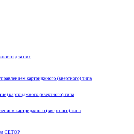
жности для них
правлением картриджного (ввертного) типа
P
ие) картриджного (ввертного) типа
ением картриджного (ввертного) типа
ажа CETOP