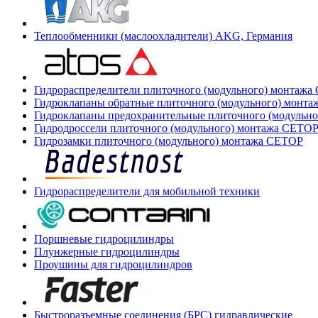
Теплообменники (маслоохладители) AKG, Германия
Гидрораспределители плиточного (модульного) монтаж
Гидроклапаны обратные плиточного (модульного) монт
Гидроклапаны предохранительные плиточного (модульн
Гидродроссели плиточного (модульного) монтажа CETO
Гидрозамки плиточного (модульного) монтажа CETOP
Гидрораспределители для мобильной техники
Поршневые гидроцилиндры
Плунжерные гидроцилиндры
Проушины для гидроцилиндров
Быстроразъемные соединения (БРС) гидравлические