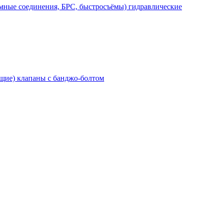
мные соединения, БРС, быстросъёмы) гидравлические
щие) клапаны с банджо-болтом