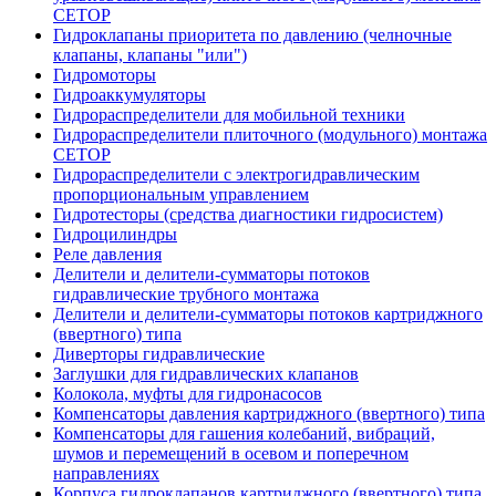
CETOP
Гидроклапаны приоритета по давлению (челночные
клапаны, клапаны "или")
Гидромоторы
Гидроаккумуляторы
Гидрораспределители для мобильной техники
Гидрораспределители плиточного (модульного) монтажа
СЕТОР
Гидрораспределители с электрогидравлическим
пропорциональным управлением
Гидротесторы (средства диагностики гидросистем)
Гидроцилиндры
Реле давления
Делители и делители-сумматоры потоков
гидравлические трубного монтажа
Делители и делители-сумматоры потоков картриджного
(ввертного) типа
Диверторы гидравлические
Заглушки для гидравлических клапанов
Колокола, муфты для гидронасосов
Компенсаторы давления картриджного (ввертного) типа
Компенсаторы для гашения колебаний, вибраций,
шумов и перемещений в осевом и поперечном
направлениях
Корпуса гидроклапанов картриджного (ввертного) типа