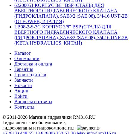
62200051 КОРПУС 3/8" BSP (СТАЛЬ) ДЛЯ
ВВЕРТНОГО ГИДРАВЛИЧЕСКОГО КЛАПАНА
(ГИДРОКЛАПАНА), SAE8/2 (SAE 08), 3/4-16 UNF-2B
(OLEOWEB, ИТАЛИЯ)
LB08-2-S-3G КОРПУС 3/8" BSP (СТАЛЬ) ДЛЯ
ВВЕРТНОГО ГИДРАВЛИЧЕСКОГО КЛАПАНА
(ГИДРОКЛАПАНА), SAE8/2 (SAE 08), 3/4-16 UNF-2B
(KETA HYDRAULICS, КИТАЙ)
Каталог
О компании
Доставка и оплата
Гарантия
Производители
Запчасти
Новости
Акции
Войти
Вопросы и ответы
Контакты
© 2011-2026 Магазин гидравлики RM316.RU
Гидравлическое оборудование,
гидроклапаны и гидрокомпоненты.
+7 (812) 448-65-13
8 (800) 250-63-20
Max
info@rm316.ru