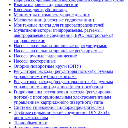
Краны шаровые гидравлические
Крепежи для трубопровода
Манометры и комплектующие для них
Маслостанции (насосные гидростанции)
Монтажные плиты для гидрораспределителей
Мультиконнекторы (гидроразъемы, разъёмы,
быстроразъемные соединения, БРС, быстросъёмы)
гидравлические
Насосы аксиально-поршневые нерегулируемые
Насосы аксиально-поршневые регулируемые
Насосы ручные гидравлические
Насосы шестеренные
Опорно-поворотные круги (ОПУ)
Регуляторы расхода (регуляторы потока) с ручным
управлением трубного монтажа
Регуляторы расхода (регуляторы потока) с ручным
управлением картриджного (ввертного) типа
Гидроклапаны регулировки расхода (регулировки
потока) с пропорциональным электромагнитным
управлением картриджного (ввертного) типа
Системы управления гидрораспределителями
Трубные гидравлические соединения DIN 2353 с
врезным кольцом
Теплообменники
Фильтры для гидравлических систем