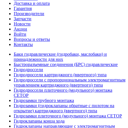
Доставка и оплата
Гарантия
Производители
Запчасти
Новости
Акции
Войти
Вопросы и ответы
Контакты
Баки гидравлические (гидробаки, маслобаки) и
принадлежности для них
Быстроразъемные соединения (БРС) гидравлические
Гидродроссели
Гидродроссели картриджного (ввертного) типа
Гидродроссели с пропорциональным электромагнитным
управлением картриджного (ввертного) типа
Гидродроссели плиточного (модульного) монтажа
CETOP
Гидрозамки трубного монтажа
Гидрозамки (гидроклапаны обратные с пилотом на
открытие) картриджного (ввертного) типа
Гидрозамки плиточного (модульного) монтажа CETOP
Гидроклапаны конца хода
Гидроклапаны направляющие с электромагнитным