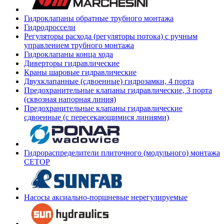
Гидроклапаны обратные трубного монтажа
Гидродроссели
Регуляторы расхода (регуляторы потока) с ручным
управлением трубного монтажа
Гидроклапаны конца хода
Диверторы гидравлические
Краны шаровые гидравлические
Двухклапанные (сдвоенные) гидрозамки, 4 порта
Предохранительные клапаны гидравлические, 3 порта
(сквозная напорная линия)
Предохранительные клапаны гидравлические
сдвоенные (с пересекающимися линиями)
Гидрораспределители плиточного (модульного) монтажа
СЕТОР
Насосы аксиально-поршневые нерегулируемые