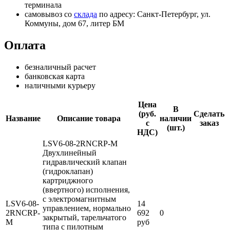
терминала
самовывоз со
склада
по адресу: Санкт-Петербург, ул.
Коммуны, дом 67, литер БМ
Оплата
безналичный расчет
банковская карта
наличными курьеру
Цена
В
(руб.
Сделать
Название
Описание товара
наличии
с
заказ
(шт.)
НДС)
LSV6-08-2RNCRP-M
Двухлинейный
гидравлический клапан
(гидроклапан)
картриджного
(ввертного) исполнения,
с электромагнитным
LSV6-08-
14
управлением, нормально
2RNCRP-
692
0
закрытый, тарельчатого
M
руб
типа с пилотным