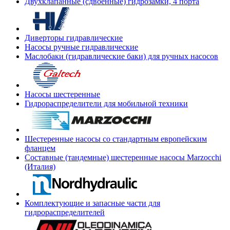
Двухклапанные (сдвоенные) гидрозамки, 4 порта
Диверторы гидравлические
Насосы ручные гидравлические
Маслобаки (гидравлические баки) для ручных насосов
Насосы шестеренные
Гидрораспределители для мобильной техники
Шестеренные насосы со стандартным европейским
фланцем
Составные (тандемные) шестеренные насосы Marzocchi
(Италия)
Комплектующие и запасные части для
гидрораспределителей