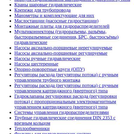
Краны шаровые гидравлические
Крепежи для трубопровода
Манометры и комплектующие для них
Маслостанции (насосные гидростанции)
Монтажные плиты для гидрораспределителей
Мультиконнекторы (гидроразъемы, разъёмы,
быстроразъемные соединения, БРС, быстросъёмы)
гидравлические
Насосы аксиально-поршневые нерегулируемые
Насосы аксиально-поршневые регулируемые
Насосы ручные гидравлические
Насосы шестеренные
Опорно-поворотные круги (ОПУ)
Регуляторы расхода (регуляторы потока) с ручным
управлением трубного монтажа
Регуляторы расхода (регуляторы потока) с ручным
управлением картриджного (ввертного) типа
Гидроклапаны регулировки расхода (регулировки
потока) с пропорциональным электромагнитным
управлением картриджного (ввертного) типа
Системы управления гидрораспределителями
Трубные гидравлические соединения DIN 2353 с
врезным кольцом
Теплообменники
Фильтры для гидравлических систем