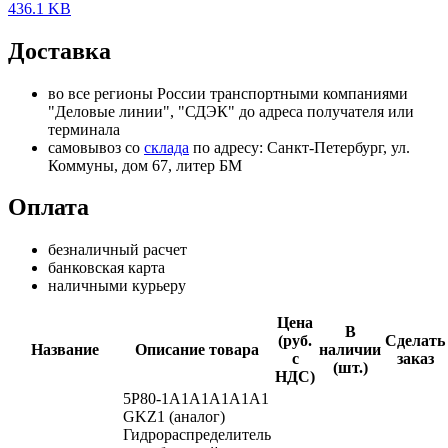
436.1 KB
Доставка
во все регионы России транспортными компаниями
"Деловые линии", "СДЭК" до адреса получателя или
терминала
самовывоз со
склада
по адресу: Санкт-Петербург, ул.
Коммуны, дом 67, литер БМ
Оплата
безналичный расчет
банковская карта
наличными курьеру
Цена
В
(руб.
Сделать
Название
Описание товара
наличии
с
заказ
(шт.)
НДС)
5P80-1A1A1A1А1A1
GKZ1 (аналог)
Гидрораспределитель