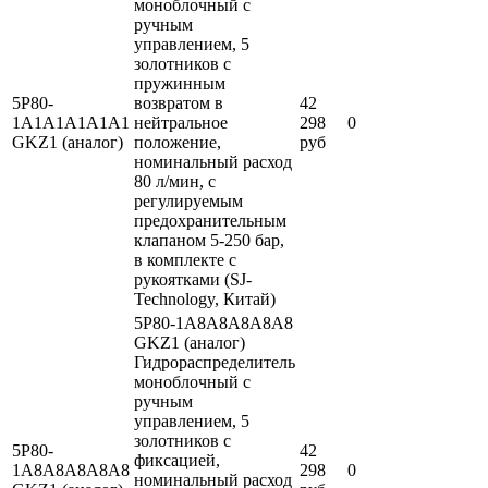
моноблочный с
ручным
управлением, 5
золотников с
пружинным
5P80-
возвратом в
42
1A1A1A1А1A1
нейтральное
298
0
GKZ1 (аналог)
положение,
руб
номинальный расход
80 л/мин, с
регулируемым
предохранительным
клапаном 5-250 бар,
в комплекте с
рукоятками (SJ-
Technology, Китай)
5P80-1A8A8A8А8A8
GKZ1 (аналог)
Гидрораспределитель
моноблочный с
ручным
управлением, 5
золотников с
5P80-
42
фиксацией,
1A8A8A8А8A8
298
0
номинальный расход