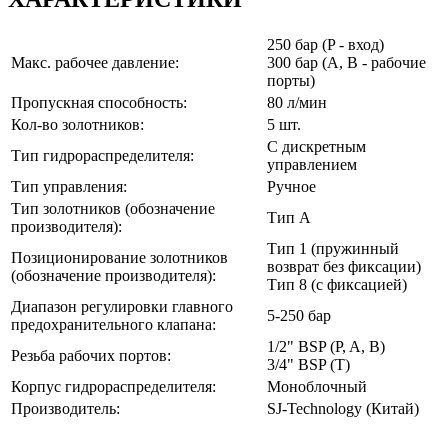
250 бар (P - вход)
Макс. рабочее давление:
300 бар (A, B - рабочие
порты)
Пропускная способность:
80 л/мин
Кол-во золотников:
5 шт.
С дискретным
Тип гидрораспределителя:
управлением
Тип управления:
Ручное
Тип золотников (обозначение
Тип A
производителя):
Тип 1 (пружинный
Позиционирование золотников
возврат без фиксации)
(обозначение производителя):
Тип 8 (с фиксацией)
Диапазон регулировки главного
5-250 бар
предохранительного клапана:
1/2" BSP (P, A, B)
Резьба рабочих портов:
3/4" BSP (T)
Корпус гидрораспределителя:
Моноблочный
Производитель:
SJ-Technology (Китай)