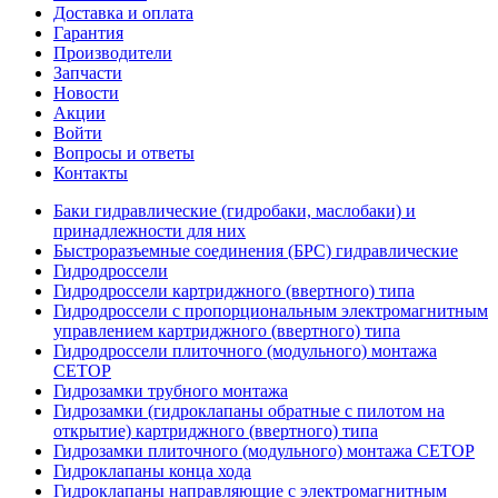
Доставка и оплата
Гарантия
Производители
Запчасти
Новости
Акции
Войти
Вопросы и ответы
Контакты
Баки гидравлические (гидробаки, маслобаки) и
принадлежности для них
Быстроразъемные соединения (БРС) гидравлические
Гидродроссели
Гидродроссели картриджного (ввертного) типа
Гидродроссели с пропорциональным электромагнитным
управлением картриджного (ввертного) типа
Гидродроссели плиточного (модульного) монтажа
CETOP
Гидрозамки трубного монтажа
Гидрозамки (гидроклапаны обратные с пилотом на
открытие) картриджного (ввертного) типа
Гидрозамки плиточного (модульного) монтажа CETOP
Гидроклапаны конца хода
Гидроклапаны направляющие с электромагнитным