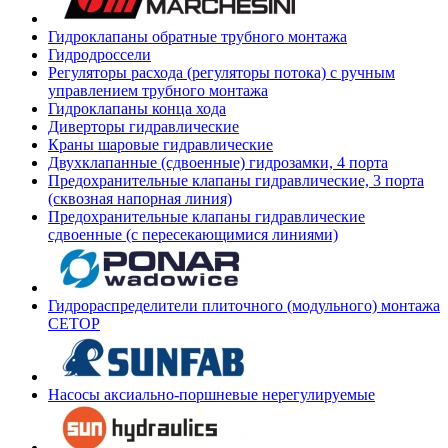
Гидроклапаны обратные трубного монтажа
Гидродроссели
Регуляторы расхода (регуляторы потока) с ручным
управлением трубного монтажа
Гидроклапаны конца хода
Диверторы гидравлические
Краны шаровые гидравлические
Двухклапанные (сдвоенные) гидрозамки, 4 порта
Предохранительные клапаны гидравлические, 3 порта
(сквозная напорная линия)
Предохранительные клапаны гидравлические
сдвоенные (с пересекающимися линиями)
Гидрораспределители плиточного (модульного) монтажа
СЕТОР
Насосы аксиально-поршневые нерегулируемые