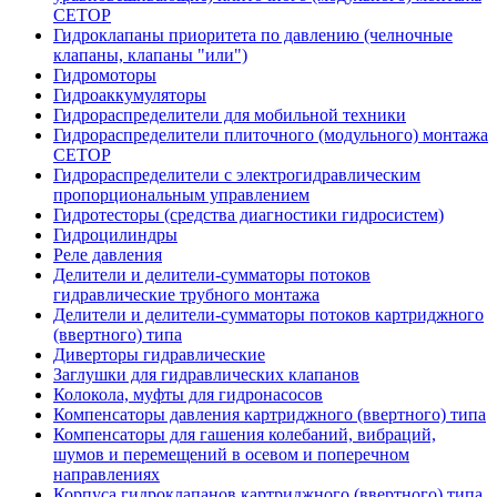
CETOP
Гидроклапаны приоритета по давлению (челночные
клапаны, клапаны "или")
Гидромоторы
Гидроаккумуляторы
Гидрораспределители для мобильной техники
Гидрораспределители плиточного (модульного) монтажа
СЕТОР
Гидрораспределители с электрогидравлическим
пропорциональным управлением
Гидротесторы (средства диагностики гидросистем)
Гидроцилиндры
Реле давления
Делители и делители-сумматоры потоков
гидравлические трубного монтажа
Делители и делители-сумматоры потоков картриджного
(ввертного) типа
Диверторы гидравлические
Заглушки для гидравлических клапанов
Колокола, муфты для гидронасосов
Компенсаторы давления картриджного (ввертного) типа
Компенсаторы для гашения колебаний, вибраций,
шумов и перемещений в осевом и поперечном
направлениях
Корпуса гидроклапанов картриджного (ввертного) типа