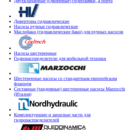
Двухклапанные (сдвоенные) гидрозамки, 4 порта
Диверторы гидравлические
Насосы ручные гидравлические
Маслобаки (гидравлические баки) для ручных насосов
Насосы шестеренные
Гидрораспределители для мобильной техники
Шестеренные насосы со стандартным европейским
фланцем
Составные (тандемные) шестеренные насосы Marzocchi
(Италия)
Комплектующие и запасные части для
гидрораспределителей