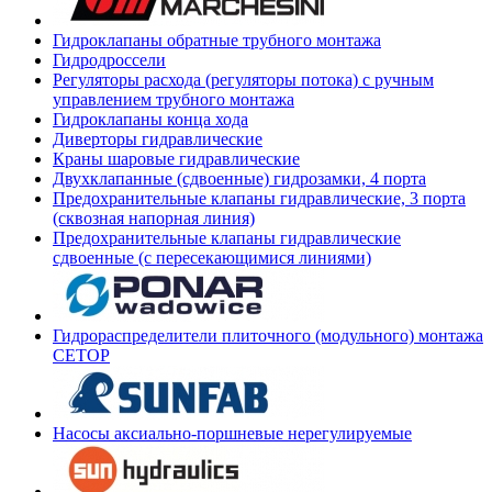
Гидроклапаны обратные трубного монтажа
Гидродроссели
Регуляторы расхода (регуляторы потока) с ручным
управлением трубного монтажа
Гидроклапаны конца хода
Диверторы гидравлические
Краны шаровые гидравлические
Двухклапанные (сдвоенные) гидрозамки, 4 порта
Предохранительные клапаны гидравлические, 3 порта
(сквозная напорная линия)
Предохранительные клапаны гидравлические
сдвоенные (с пересекающимися линиями)
Гидрораспределители плиточного (модульного) монтажа
СЕТОР
Насосы аксиально-поршневые нерегулируемые