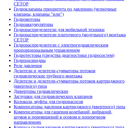
CETOP
Гидроклапаны приоритета по давлению (челночные
клапаны, клапаны "или")
Гидромоторы
Гидроаккумуляторы
Гидрораспределители для мобильной техники
Гидрораспределители плиточного (модульного) монтажа
СЕТОР
Гидрораспределители с электрогидравлическим
пропорциональным управлением
Гидротесторы (средства диагностики гидросистем)
Гидроцилиндры
Реле давления
Делители и делители-сумматоры потоков
гидравлические трубного монтажа
Делители и делители-сумматоры потоков картриджного
(ввертного) типа
Диверторы гидравлические
Заглушки для гидравлических клапанов
Колокола, муфты для гидронасосов
Компенсаторы давления картриджного (ввертного) типа
Компенсаторы для гашения колебаний, вибраций,
шумов и перемещений в осевом и поперечном
направлениях
Корпуса гидроклапанов картриджного (ввертного) типа