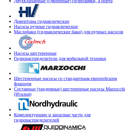
Двухклапанные (сдвоенные) гидрозамки, 4 порта
Диверторы гидравлические
Насосы ручные гидравлические
Маслобаки (гидравлические баки) для ручных насосов
Насосы шестеренные
Гидрораспределители для мобильной техники
Шестеренные насосы со стандартным европейским
фланцем
Составные (тандемные) шестеренные насосы Marzocchi
(Италия)
Комплектующие и запасные части для
гидрораспределителей