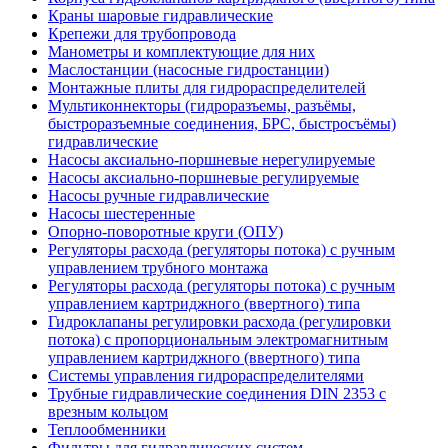
Краны шаровые гидравлические
Крепежи для трубопровода
Манометры и комплектующие для них
Маслостанции (насосные гидростанции)
Монтажные плиты для гидрораспределителей
Мультиконнекторы (гидроразъемы, разъёмы,
быстроразъемные соединения, БРС, быстросъёмы)
гидравлические
Насосы аксиально-поршневые нерегулируемые
Насосы аксиально-поршневые регулируемые
Насосы ручные гидравлические
Насосы шестеренные
Опорно-поворотные круги (ОПУ)
Регуляторы расхода (регуляторы потока) с ручным
управлением трубного монтажа
Регуляторы расхода (регуляторы потока) с ручным
управлением картриджного (ввертного) типа
Гидроклапаны регулировки расхода (регулировки
потока) с пропорциональным электромагнитным
управлением картриджного (ввертного) типа
Системы управления гидрораспределителями
Трубные гидравлические соединения DIN 2353 с
врезным кольцом
Теплообменники
Фильтры для гидравлических систем