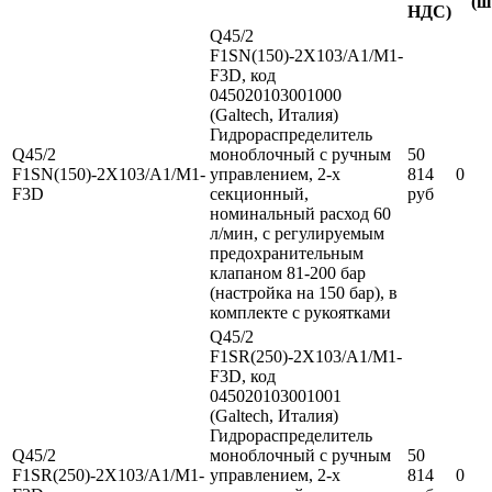
(ш
НДС)
Q45/2
F1SN(150)-2X103/A1/M1-
F3D, код
045020103001000
(Galtech, Италия)
Гидрораспределитель
Q45/2
моноблочный с ручным
50
F1SN(150)-2X103/A1/M1-
управлением, 2-х
814
0
F3D
секционный,
руб
номинальный расход 60
л/мин, с регулируемым
предохранительным
клапаном 81-200 бар
(настройка на 150 бар), в
комплекте с рукоятками
Q45/2
F1SR(250)-2X103/A1/M1-
F3D, код
045020103001001
(Galtech, Италия)
Гидрораспределитель
Q45/2
моноблочный с ручным
50
F1SR(250)-2X103/A1/M1-
управлением, 2-х
814
0