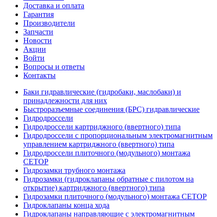
Доставка и оплата
Гарантия
Производители
Запчасти
Новости
Акции
Войти
Вопросы и ответы
Контакты
Баки гидравлические (гидробаки, маслобаки) и
принадлежности для них
Быстроразъемные соединения (БРС) гидравлические
Гидродроссели
Гидродроссели картриджного (ввертного) типа
Гидродроссели с пропорциональным электромагнитным
управлением картриджного (ввертного) типа
Гидродроссели плиточного (модульного) монтажа
CETOP
Гидрозамки трубного монтажа
Гидрозамки (гидроклапаны обратные с пилотом на
открытие) картриджного (ввертного) типа
Гидрозамки плиточного (модульного) монтажа CETOP
Гидроклапаны конца хода
Гидроклапаны направляющие с электромагнитным