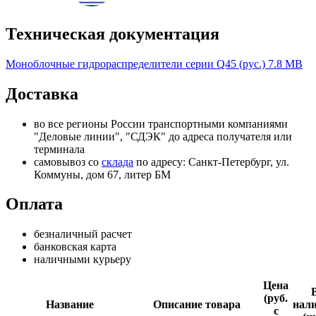
Техническая документация
Моноблочные гидрораспределители серии Q45 (рус.)
7.8 MB
Доставка
во все регионы России транспортными компаниями
"Деловые линии", "СДЭК" до адреса получателя или
терминала
самовывоз со
склада
по адресу: Санкт-Петербург, ул.
Коммуны, дом 67, литер БМ
Оплата
безналичный расчет
банковская карта
наличными курьеру
Цена
(руб.
Название
Описание товара
нал
с