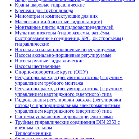
Краны шаровые гидравлические
Крепежи для трубопровода
Манометры и комплектующие для них
Маслостанции (насосные гидростанции)
Монтажные плиты для гидрораспределителей
Мультиконнекторы (гидроразъемы, разъёмы,
быстроразъемные соединения, БРС, быстросъёмы)
гидравлические
Насосы аксиально-поршневые нерегулируемые
Насосы аксиально-поршневые регулируемые
Насосы ручные гидравлические
Насосы шестеренные
Опорно-поворотные круги (ОПУ)
Регуляторы расхода (регуляторы потока) с ручным
управлением трубного монтажа
Регуляторы расхода (регуляторы потока) с ручным
управлением картриджного (ввертного) типа
Гидроклапаны регулировки расхода (регулировки
потока) с пропорциональным электромагнитным
управлением картриджного (ввертного) типа
Системы управления гидрораспределителями
Трубные гидравлические соединения DIN 2353 с
врезным кольцом
Теплообменники
Фильтры для гидравлических систем