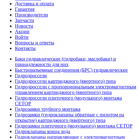
Доставка и оплата
Гарантия
Производители
Запчасти
Новости
Акции
Войти
Вопросы и ответы
Контакты
Баки гидравлические (гидробаки, маслобаки) и
принадлежности для них
Быстроразъемные соединения (БРС) гидравлические
Гидродроссели
Гидродроссели картриджного (ввертного) типа
Гидродроссели с пропорциональным электромагнитным
управлением картриджного (ввертного) типа
Гидродроссели плиточного (модульного) монтажа
CETOP
Гидрозамки трубного монтажа
Гидрозамки (гидроклапаны обратные с пилотом на
открытие) картриджного (ввертного) типа
Гидрозамки плиточного (модульного) монтажа CETOP
Гидроклапаны конца хода
Гидроклапаны направляющие с электромагнитным