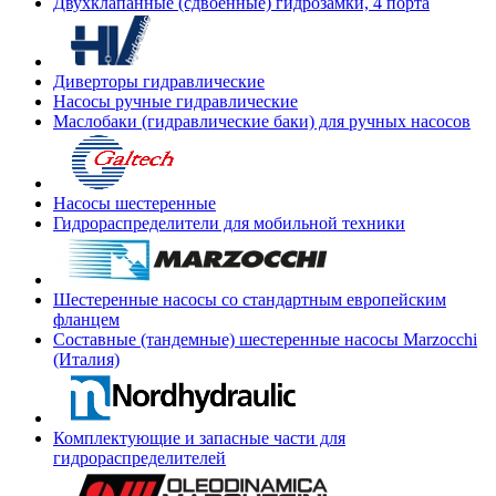
Двухклапанные (сдвоенные) гидрозамки, 4 порта
Диверторы гидравлические
Насосы ручные гидравлические
Маслобаки (гидравлические баки) для ручных насосов
Насосы шестеренные
Гидрораспределители для мобильной техники
Шестеренные насосы со стандартным европейским
фланцем
Составные (тандемные) шестеренные насосы Marzocchi
(Италия)
Комплектующие и запасные части для
гидрораспределителей