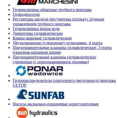
Гидроклапаны обратные трубного монтажа
Гидродроссели
Регуляторы расхода (регуляторы потока) с ручным
управлением трубного монтажа
Гидроклапаны конца хода
Диверторы гидравлические
Краны шаровые гидравлические
Двухклапанные (сдвоенные) гидрозамки, 4 порта
Предохранительные клапаны гидравлические, 3 порта
(сквозная напорная линия)
Предохранительные клапаны гидравлические
сдвоенные (с пересекающимися линиями)
Гидрораспределители плиточного (модульного) монтажа
СЕТОР
Насосы аксиально-поршневые нерегулируемые