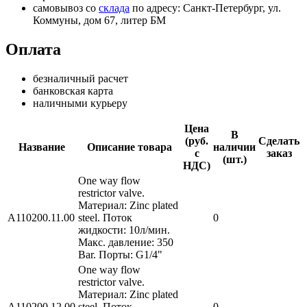
самовывоз со
склада
по адресу: Санкт-Петербург, ул.
Коммуны, дом 67, литер БМ
Оплата
безналичный расчет
банковская карта
наличными курьеру
Цена
В
(руб.
Сделать
Название
Описание товара
наличии
с
заказ
(шт.)
НДС)
One way flow
restrictor valve.
Материал: Zinc plated
A110200.11.00
steel. Поток
0
жидкости: 10л/мин.
Макс. давление: 350
Bar. Порты: G1/4"
One way flow
restrictor valve.
Материал: Zinc plated
A110200.12.00
steel. Поток
0