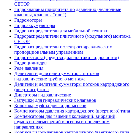
CETOP
Гидроклапаны приоритета по давлению (челночные
клапаны, клапаны "или")
Гидромоторы
Гидроаккумуляторы
Гидрораспределители для мобильной техники
Гидрораспределители плиточного (модульного) монтажа
СЕТОР
Гидрораспределители с электрогидравлическим
пропорциональным управлением
Гидротесторы (средства диагностики гидросистем)
Гидроцилиндры
Реле давления
Делители и делители-сумматоры потоков
гидравлические трубного монтажа
Делители и делители-сумматоры потоков картриджного
(ввертного) типа
Диверторы гидравлические
Заглушки для гидравлических клапанов
Колокола, муфты для гидронасосов
Компенсаторы давления картриджного (ввертного) типа
Компенсаторы для гашения колебаний, вибраций,
шумов и перемещений в осевом и поперечном
направлениях
Корпуса гидроклапанов картриджного (ввертного) типа