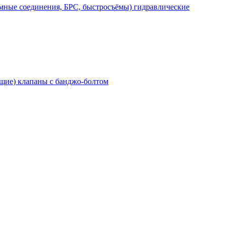
мные соединения, БРС, быстросъёмы) гидравлические
щие) клапаны с банджо-болтом