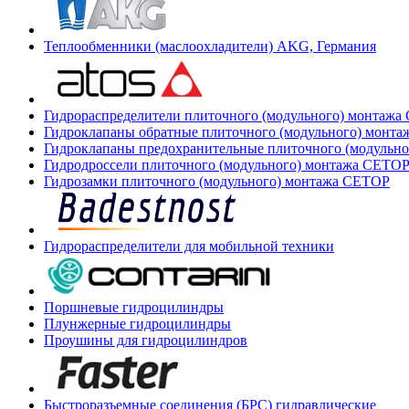
Теплообменники (маслоохладители) AKG, Германия
Гидрораспределители плиточного (модульного) монтаж
Гидроклапаны обратные плиточного (модульного) монт
Гидроклапаны предохранительные плиточного (модульн
Гидродроссели плиточного (модульного) монтажа CETO
Гидрозамки плиточного (модульного) монтажа CETOP
Гидрораспределители для мобильной техники
Поршневые гидроцилиндры
Плунжерные гидроцилиндры
Проушины для гидроцилиндров
Быстроразъемные соединения (БРС) гидравлические