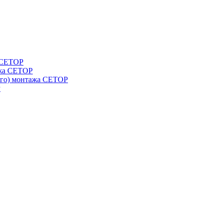
а СЕТОР
ажа CETOP
ого) монтажа CETOP
P