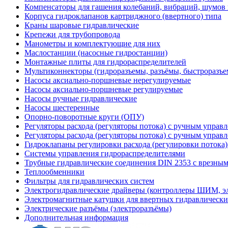
Компенсаторы для гашения колебаний, вибраций, шумов
Корпуса гидроклапанов картриджного (ввертного) типа
Краны шаровые гидравлические
Крепежи для трубопровода
Манометры и комплектующие для них
Маслостанции (насосные гидростанции)
Монтажные плиты для гидрораспределителей
Мультиконнекторы (гидроразъемы, разъёмы, быстроразъе
Насосы аксиально-поршневые нерегулируемые
Насосы аксиально-поршневые регулируемые
Насосы ручные гидравлические
Насосы шестеренные
Опорно-поворотные круги (ОПУ)
Регуляторы расхода (регуляторы потока) с ручным управ
Регуляторы расхода (регуляторы потока) с ручным управ
Гидроклапаны регулировки расхода (регулировки потока
Системы управления гидрораспределителями
Трубные гидравлические соединения DIN 2353 с врезны
Теплообменники
Фильтры для гидравлических систем
Электрогидравлические драйверы (контроллеры ШИМ, 
Электромагнитные катушки для ввертных гидравлически
Электрические разъёмы (электроразъёмы)
Дополнительная информация