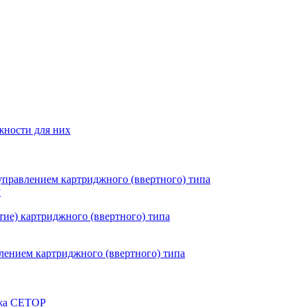
жности для них
правлением картриджного (ввертного) типа
P
ие) картриджного (ввертного) типа
ением картриджного (ввертного) типа
ажа CETOP