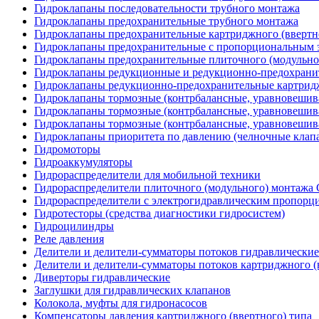
Гидроклапаны последовательности трубного монтажа
Гидроклапаны предохранительные трубного монтажа
Гидроклапаны предохранительные картриджного (ввертн
Гидроклапаны предохранительные с пропорциональным э
Гидроклапаны предохранительные плиточного (модульн
Гидроклапаны редукционные и редукционно-предохрани
Гидроклапаны редукционно-предохранительные картридж
Гидроклапаны тормозные (контрбалансные, уравновеши
Гидроклапаны тормозные (контрбалансные, уравновешив
Гидроклапаны тормозные (контрбалансные, уравновеши
Гидроклапаны приоритета по давлению (челночные клап
Гидромоторы
Гидроаккумуляторы
Гидрораспределители для мобильной техники
Гидрораспределители плиточного (модульного) монтаж
Гидрораспределители с электрогидравлическим пропор
Гидротесторы (средства диагностики гидросистем)
Гидроцилиндры
Реле давления
Делители и делители-сумматоры потоков гидравлические
Делители и делители-сумматоры потоков картриджного (
Диверторы гидравлические
Заглушки для гидравлических клапанов
Колокола, муфты для гидронасосов
Компенсаторы давления картриджного (ввертного) типа