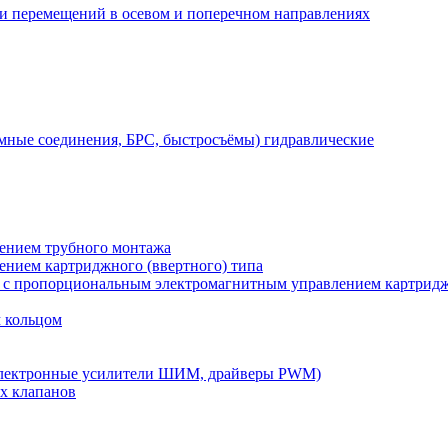
 и перемещений в осевом и поперечном направлениях
мные соединения, БРС, быстросъёмы) гидравлические
лением трубного монтажа
лением картриджного (ввертного) типа
) с пропорциональным электромагнитным управлением картридж
м кольцом
электронные усилители ШИМ, драйверы PWM)
х клапанов