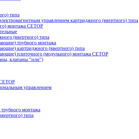
ого) типа
лектромагнитным управлением картриджного (ввертного) типа
ого) монтажа CETOP
тельные
ного (ввертного) типа
вающие) трубного монтажа
ающие) картриджного (ввертного) типа
вающие) плиточного (модульного) монтажа CETOP
аны, клапаны "или")
а СЕТОР
циональным управлением
 трубного монтажа
ввертного) типа