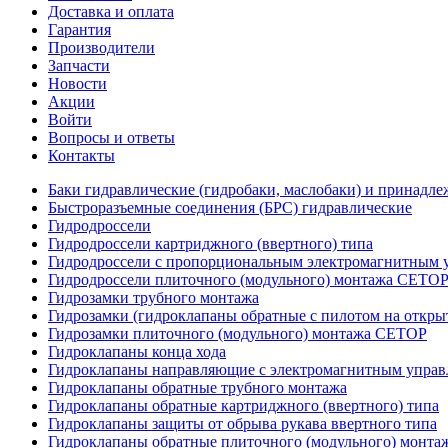
Доставка и оплата
Гарантия
Производители
Запчасти
Новости
Акции
Войти
Вопросы и ответы
Контакты
Баки гидравлические (гидробаки, маслобаки) и принадле
Быстроразъемные соединения (БРС) гидравлические
Гидродроссели
Гидродроссели картриджного (ввертного) типа
Гидродроссели с пропорциональным электромагнитным у
Гидродроссели плиточного (модульного) монтажа CETO
Гидрозамки трубного монтажа
Гидрозамки (гидроклапаны обратные с пилотом на открыт
Гидрозамки плиточного (модульного) монтажа CETOP
Гидроклапаны конца хода
Гидроклапаны направляющие с электромагнитным управл
Гидроклапаны обратные трубного монтажа
Гидроклапаны обратные картриджного (ввертного) типа
Гидроклапаны защиты от обрыва рукава ввертного типа
Гидроклапаны обратные плиточного (модульного) монт