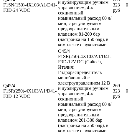
и дублирующим ручным
F1SN(150)-4X103/A1/D41-
323
0
управлением, 4-х
F3D-24 V.DC
руб
секционный,
номинальный расход 60 л/
мин, с регулируемым
предохранительным
клапаном 81-200 бар
(настройка на 150 бар), в
комплекте с рукоятками
Q45/4
F1SR(250)-4X103/A1/D41-
F3D-12V.DC (Galtech,
Италия)
Гидрораспределитель
моноблочный с
электроуправлением 12 В
Q45/4
269
и дублирующим ручным
F1SR(250)-4X103/A1/D41-
323
0
управлением, 4-х
F3D-12 V.DC
руб
секционный,
номинальный расход 60 л/
мин, с регулируемым
предохранительным
клапаном 201-380 бар
(настройка на 250 бар), в
комплекте с рукоятками