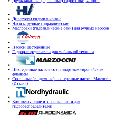
Двухклапанные (сдвоенные) гидрозамки, 4 порта
Диверторы гидравлические
Насосы ручные гидравлические
Маслобаки (гидравлические баки) для ручных насосов
Насосы шестеренные
Гидрораспределители для мобильной техники
Шестеренные насосы со стандартным европейским
фланцем
Составные (тандемные) шестеренные насосы Marzocchi
(Италия)
Комплектующие и запасные части для
гидрораспределителей