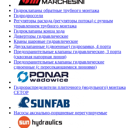
Гидроклапаны обратные трубного монтажа
Гидродроссели
Регуляторы расхода (регуляторы потока) с ручным
управлением трубного монтажа
Гидроклапаны конца хода
Диверторы гидравлические
Краны шаровые гидравлические
Двухклапанные (сдвоенные) гидрозамки, 4 порта
Предохранительные клапаны гидравлические, 3 порта
(сквозная напорная линия)
Предохранительные клапаны гидравлические
сдвоенные (с пересекающимися линиями)
Гидрораспределители плиточного (модульного) монтажа
СЕТОР
Насосы аксиально-поршневые нерегулируемые