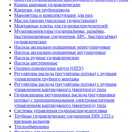
Краны шаровые гидравлические
Крепежи для трубопровода
Манометры и комплектующие для них
Маслостанции (насосные гидростанции)
Монтажные плиты для гидрораспределителей
Мультиконнекторы (гидроразъемы, разъёмы,
быстроразъемные соединения, БРС, быстросъёмы)
гидравлические
Насосы аксиально-поршневые нерегулируемые
Насосы аксиально-поршневые регулируемые
Насосы ручные гидравлические
Насосы шестеренные
Опорно-поворотные круги (ОПУ)
Регуляторы расхода (регуляторы потока) с ручным
управлением трубного монтажа
Регуляторы расхода (регуляторы потока) с ручным
управлением картриджного (ввертного) типа
Гидроклапаны регулировки расхода (регулировки
потока) с пропорциональным электромагнитным
управлением картриджного (ввертного) типа
Системы управления гидрораспределителями
Трубные гидравлические соединения DIN 2353 с
врезным кольцом
Теплообменники
Фильтры для гидравлических систем