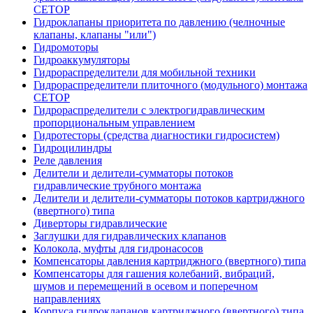
CETOP
Гидроклапаны приоритета по давлению (челночные
клапаны, клапаны "или")
Гидромоторы
Гидроаккумуляторы
Гидрораспределители для мобильной техники
Гидрораспределители плиточного (модульного) монтажа
СЕТОР
Гидрораспределители с электрогидравлическим
пропорциональным управлением
Гидротесторы (средства диагностики гидросистем)
Гидроцилиндры
Реле давления
Делители и делители-сумматоры потоков
гидравлические трубного монтажа
Делители и делители-сумматоры потоков картриджного
(ввертного) типа
Диверторы гидравлические
Заглушки для гидравлических клапанов
Колокола, муфты для гидронасосов
Компенсаторы давления картриджного (ввертного) типа
Компенсаторы для гашения колебаний, вибраций,
шумов и перемещений в осевом и поперечном
направлениях
Корпуса гидроклапанов картриджного (ввертного) типа