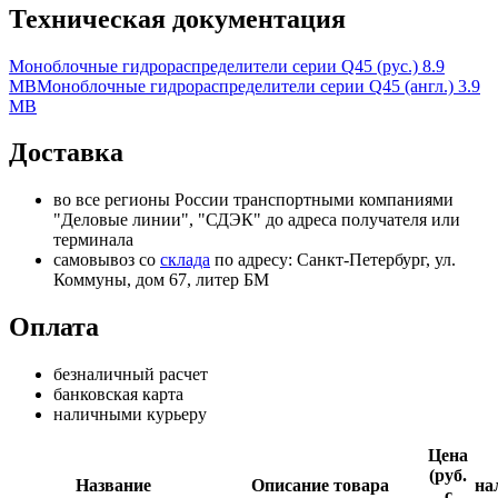
Техническая документация
Моноблочные гидрораспределители серии Q45 (рус.)
8.9
MB
Моноблочные гидрораспределители серии Q45 (англ.)
3.9
MB
Доставка
во все регионы России транспортными компаниями
"Деловые линии", "СДЭК" до адреса получателя или
терминала
самовывоз со
склада
по адресу: Санкт-Петербург, ул.
Коммуны, дом 67, литер БМ
Оплата
безналичный расчет
банковская карта
наличными курьеру
Цена
(руб.
Название
Описание товара
на
с