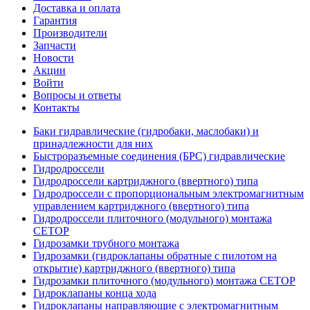
Доставка и оплата
Гарантия
Производители
Запчасти
Новости
Акции
Войти
Вопросы и ответы
Контакты
Баки гидравлические (гидробаки, маслобаки) и
принадлежности для них
Быстроразъемные соединения (БРС) гидравлические
Гидродроссели
Гидродроссели картриджного (ввертного) типа
Гидродроссели с пропорциональным электромагнитным
управлением картриджного (ввертного) типа
Гидродроссели плиточного (модульного) монтажа
CETOP
Гидрозамки трубного монтажа
Гидрозамки (гидроклапаны обратные с пилотом на
открытие) картриджного (ввертного) типа
Гидрозамки плиточного (модульного) монтажа CETOP
Гидроклапаны конца хода
Гидроклапаны направляющие с электромагнитным