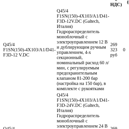
(
НДС)
Q45/4
F1SN(150)-4X103/A1/D41-
F3D-12V.DC (Galtech,
Италия)
Гидрораспределитель
моноблочный с
электроуправлением 12 В
Q45/4
269
и дублирующим ручным
F1SN(150)-4X103/A1/D41-
323
0
управлением, 4-х
F3D-12 V.DC
руб
секционный,
номинальный расход 60 л/
мин, с регулируемым
предохранительным
клапаном 81-200 бар
(настройка на 150 бар), в
комплекте с рукоятками
Q45/4
F1SN(150)-4X103/A1/D41-
F3D-24V.DC (Galtech,
Италия)
Гидрораспределитель
моноблочный с
электроуправлением 24 В
Q45/4
269