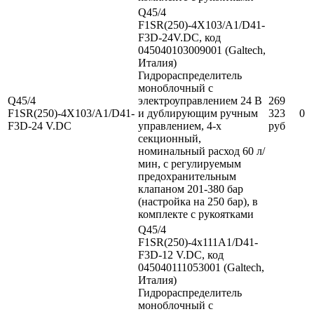
Q45/4
F1SR(250)-4X103/A1/D41-
F3D-24V.DC, код
045040103009001 (Galtech,
Италия)
Гидрораспределитель
моноблочный с
Q45/4
электроуправлением 24 В
269
F1SR(250)-4X103/A1/D41-
и дублирующим ручным
323
0
F3D-24 V.DC
управлением, 4-х
руб
секционный,
номинальный расход 60 л/
мин, с регулируемым
предохранительным
клапаном 201-380 бар
(настройка на 250 бар), в
комплекте с рукоятками
Q45/4
F1SR(250)-4х111A1/D41-
F3D-12 V.DC, код
045040111053001 (Galtech,
Италия)
Гидрораспределитель
моноблочный с