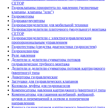
CETOP
Гидроклапаны приоритета по давлению (челночные
клапаны, клапаны "или")
Гидромоторы
Гидроаккумуляторы
Гидрораспределители для мобильной техники
Гидрораспределители плиточного (модульного) монтажа
СЕТОР
Гидрораспределители с электрогидравлическим
пропорциональным управлением
Гидротесторы (средства диагностики гидросистем)
Гидроцилиндры
Реле давления
Делители и делители-сумматоры потоков
гидравлические трубного монтажа
Делители и делители-сумматоры потоков картриджного
(ввертного) типа
Диверторы гидравлические
Заглушки для гидравлических клапанов
Колокола, муфты для гидронасосов
Компенсаторы давления картриджного (ввертного) типа
Компенсаторы для гашения колебаний, вибраций,
шумов и перемещений в осевом и поперечном
направлениях
Корпуса гидроклапанов картриджного (ввертного) типа