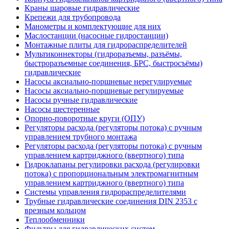
Краны шаровые гидравлические
Крепежи для трубопровода
Манометры и комплектующие для них
Маслостанции (насосные гидростанции)
Монтажные плиты для гидрораспределителей
Мультиконнекторы (гидроразъемы, разъёмы,
быстроразъемные соединения, БРС, быстросъёмы)
гидравлические
Насосы аксиально-поршневые нерегулируемые
Насосы аксиально-поршневые регулируемые
Насосы ручные гидравлические
Насосы шестеренные
Опорно-поворотные круги (ОПУ)
Регуляторы расхода (регуляторы потока) с ручным
управлением трубного монтажа
Регуляторы расхода (регуляторы потока) с ручным
управлением картриджного (ввертного) типа
Гидроклапаны регулировки расхода (регулировки
потока) с пропорциональным электромагнитным
управлением картриджного (ввертного) типа
Системы управления гидрораспределителями
Трубные гидравлические соединения DIN 2353 с
врезным кольцом
Теплообменники
Фильтры для гидравлических систем