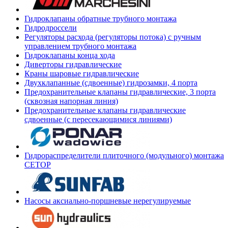
Гидроклапаны обратные трубного монтажа
Гидродроссели
Регуляторы расхода (регуляторы потока) с ручным
управлением трубного монтажа
Гидроклапаны конца хода
Диверторы гидравлические
Краны шаровые гидравлические
Двухклапанные (сдвоенные) гидрозамки, 4 порта
Предохранительные клапаны гидравлические, 3 порта
(сквозная напорная линия)
Предохранительные клапаны гидравлические
сдвоенные (с пересекающимися линиями)
Гидрораспределители плиточного (модульного) монтажа
СЕТОР
Насосы аксиально-поршневые нерегулируемые