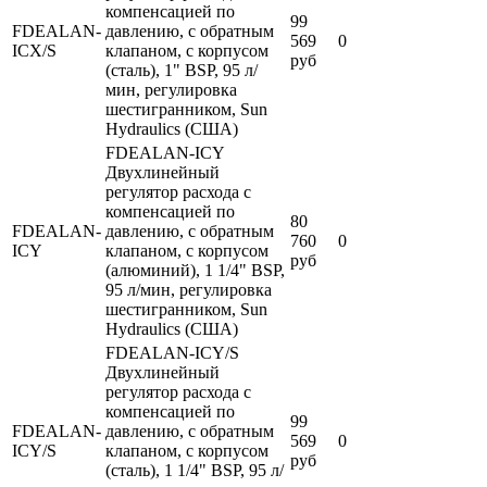
компенсацией по
99
FDEALAN-
давлению, с обратным
569
0
ICX/S
клапаном, с корпусом
руб
(сталь), 1" BSP, 95 л/
мин, регулировка
шестигранником, Sun
Hydraulics (США)
FDEALAN-ICY
Двухлинейный
регулятор расхода с
компенсацией по
80
FDEALAN-
давлению, с обратным
760
0
ICY
клапаном, с корпусом
руб
(алюминий), 1 1/4" BSP,
95 л/мин, регулировка
шестигранником, Sun
Hydraulics (США)
FDEALAN-ICY/S
Двухлинейный
регулятор расхода с
компенсацией по
99
FDEALAN-
давлению, с обратным
569
0
ICY/S
клапаном, с корпусом
руб
(сталь), 1 1/4" BSP, 95 л/