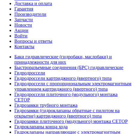
Доставка и оплата
Гарантия
Производители
Запчасти
Новости
Акции
Войти
Вопросы и ответы
Контакты
Баки гидравлические (гидробаки, маслобаки) и
принадлежности для них
Быстроразъемные соединения (БРС) гидравлические
Гидродроссели
Гидродроссели картриджного (ввертного) типа
Гидродроссели с пропорциональным электромагнитным
управлением картриджного (ввертного) типа
Гидродроссели плиточного (модульного) монтажа
CETOP
Гидрозамки трубного монтажа
Гидрозамки (гидроклапаны обратные с пилотом на
открытие) картриджного (ввертного) типа
Гидрозамки плиточного (модульного) монтажа CETOP
Гидроклапаны конца хода
Гидроклапаны направляющие с электромагнитным