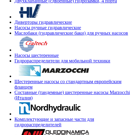
Двухклапанные (сдвоенные) гидрозамки, 4 порта
Диверторы гидравлические
Насосы ручные гидравлические
Маслобаки (гидравлические баки) для ручных насосов
Насосы шестеренные
Гидрораспределители для мобильной техники
Шестеренные насосы со стандартным европейским
фланцем
Составные (тандемные) шестеренные насосы Marzocchi
(Италия)
Комплектующие и запасные части для
гидрораспределителей