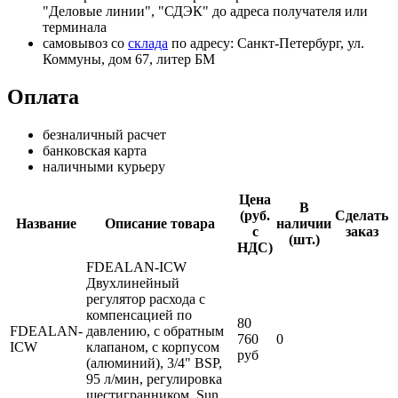
"Деловые линии", "СДЭК" до адреса получателя или
терминала
самовывоз со
склада
по адресу: Санкт-Петербург, ул.
Коммуны, дом 67, литер БМ
Оплата
безналичный расчет
банковская карта
наличными курьеру
Цена
В
(руб.
Сделать
Название
Описание товара
наличии
с
заказ
(шт.)
НДС)
FDEALAN-ICW
Двухлинейный
регулятор расхода с
компенсацией по
80
FDEALAN-
давлению, с обратным
760
0
ICW
клапаном, с корпусом
руб
(алюминий), 3/4" BSP,
95 л/мин, регулировка
шестигранником, Sun