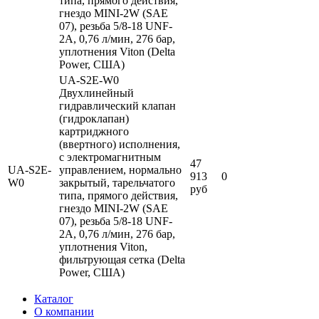
типа, прямого действия,
гнездо MINI-2W (SAE
07), резьба 5/8-18 UNF-
2A, 0,76 л/мин, 276 бар,
уплотнения Viton (Delta
Power, США)
UA-S2E-W0
Двухлинейный
гидравлический клапан
(гидроклапан)
картриджного
(ввертного) исполнения,
с электромагнитным
47
UA-S2E-
управлением, нормально
913
0
W0
закрытый, тарельчатого
руб
типа, прямого действия,
гнездо MINI-2W (SAE
07), резьба 5/8-18 UNF-
2A, 0,76 л/мин, 276 бар,
уплотнения Viton,
фильтрующая сетка (Delta
Power, США)
Каталог
О компании