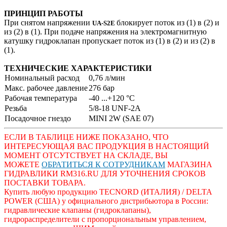
ПРИНЦИП РАБОТЫ
При снятом напряжении
блокирует поток из (1) в (2) и
UA-S2E
из (2) в (1). При подаче напряжения на электромагнитную
катушку гидроклапан пропускает поток из (1) в (2) и из (2) в
(1).
ТЕХНИЧЕСКИЕ ХАРАКТЕРИСТИКИ
Номинальный расход
0,76 л/мин
Макс. рабочее давление
276 бар
Рабочая температура
-40 ...+120 °C
Резьба
5/8-18 UNF-2A
Посадочное гнездо
MINI 2W (SAE 07)
ЕСЛИ В ТАБЛИЦЕ НИЖЕ ПОКАЗАНО, ЧТО
ИНТЕРЕСУЮЩАЯ ВАС ПРОДУКЦИЯ В НАСТОЯЩИЙ
МОМЕНТ ОТСУТСТВУЕТ НА СКЛАДЕ, ВЫ
МОЖЕТЕ
ОБРАТИТЬСЯ
К СОТРУДНИКАМ
МАГАЗИНА
ГИДРАВЛИКИ RM316.RU ДЛЯ УТОЧНЕНИЯ
СРОКОВ
ПОСТАВКИ ТОВАРА.
Купить любую продукцию TECNORD (ИТАЛИЯ) / DELTA
POWER (США) у официального дистрибьютора в России:
гидравлические клапаны (гидроклапаны),
гидрораспределители с пропорциональным управлением,