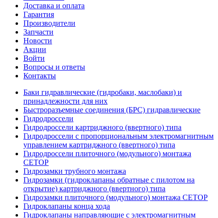
Доставка и оплата
Гарантия
Производители
Запчасти
Новости
Акции
Войти
Вопросы и ответы
Контакты
Баки гидравлические (гидробаки, маслобаки) и
принадлежности для них
Быстроразъемные соединения (БРС) гидравлические
Гидродроссели
Гидродроссели картриджного (ввертного) типа
Гидродроссели с пропорциональным электромагнитным
управлением картриджного (ввертного) типа
Гидродроссели плиточного (модульного) монтажа
CETOP
Гидрозамки трубного монтажа
Гидрозамки (гидроклапаны обратные с пилотом на
открытие) картриджного (ввертного) типа
Гидрозамки плиточного (модульного) монтажа CETOP
Гидроклапаны конца хода
Гидроклапаны направляющие с электромагнитным