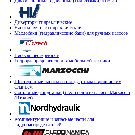
Двухклапанные (сдвоенные) гидрозамки, 4 порта
Диверторы гидравлические
Насосы ручные гидравлические
Маслобаки (гидравлические баки) для ручных насосов
Насосы шестеренные
Гидрораспределители для мобильной техники
Шестеренные насосы со стандартным европейским
фланцем
Составные (тандемные) шестеренные насосы Marzocchi
(Италия)
Комплектующие и запасные части для
гидрораспределителей