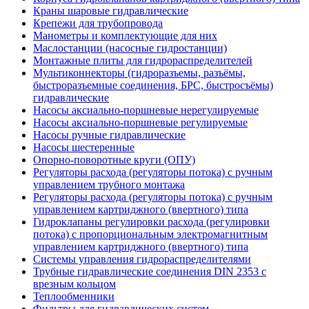
Краны шаровые гидравлические
Крепежи для трубопровода
Манометры и комплектующие для них
Маслостанции (насосные гидростанции)
Монтажные плиты для гидрораспределителей
Мультиконнекторы (гидроразъемы, разъёмы,
быстроразъемные соединения, БРС, быстросъёмы)
гидравлические
Насосы аксиально-поршневые нерегулируемые
Насосы аксиально-поршневые регулируемые
Насосы ручные гидравлические
Насосы шестеренные
Опорно-поворотные круги (ОПУ)
Регуляторы расхода (регуляторы потока) с ручным
управлением трубного монтажа
Регуляторы расхода (регуляторы потока) с ручным
управлением картриджного (ввертного) типа
Гидроклапаны регулировки расхода (регулировки
потока) с пропорциональным электромагнитным
управлением картриджного (ввертного) типа
Системы управления гидрораспределителями
Трубные гидравлические соединения DIN 2353 с
врезным кольцом
Теплообменники
Фильтры для гидравлических систем