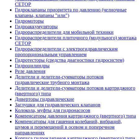
CETOP
Гидроклапаны приоритета по давлению (челночные
клапаны, клапаны "или")
Гидромоторы
Гидроаккумуляторы
Гидрораспределители для мобильной техники
Гидрораспределители плиточного (модульного) монтажа
СЕТОР
Гидрораспределители с электрогидравлическим
пропорциональным управлением
Гидротесторы (средства диагностики гидросистем)
Гидроцилиндры
Реле давления
Делители и делители-сумматоры потоков
гидравлические трубного монтажа
Делители и делители-сумматоры потоков картриджного
(ввертного) типа
Диверторы гидравлические
Заглушки для гидравлических клапанов
Колокола, муфты для гидронасосов
Компенсаторы давления картриджного (ввертного) типа
Компенсаторы для гашения колебаний, вибраций,
шумов и перемещений в осевом и поперечном
направлениях
Корпуса гидроклапанов картриджного (ввертного) типа