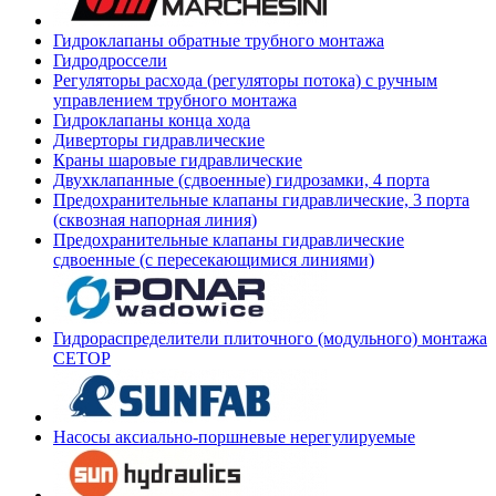
Гидроклапаны обратные трубного монтажа
Гидродроссели
Регуляторы расхода (регуляторы потока) с ручным
управлением трубного монтажа
Гидроклапаны конца хода
Диверторы гидравлические
Краны шаровые гидравлические
Двухклапанные (сдвоенные) гидрозамки, 4 порта
Предохранительные клапаны гидравлические, 3 порта
(сквозная напорная линия)
Предохранительные клапаны гидравлические
сдвоенные (с пересекающимися линиями)
Гидрораспределители плиточного (модульного) монтажа
СЕТОР
Насосы аксиально-поршневые нерегулируемые