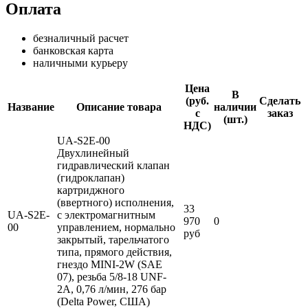
Оплата
безналичный расчет
банковская карта
наличными курьеру
Цена
В
(руб.
Сделать
Название
Описание товара
наличии
с
заказ
(шт.)
НДС)
UA-S2E-00
Двухлинейный
гидравлический клапан
(гидроклапан)
картриджного
(ввертного) исполнения,
33
UA-S2E-
с электромагнитным
970
0
00
управлением, нормально
руб
закрытый, тарельчатого
типа, прямого действия,
гнездо MINI-2W (SAE
07), резьба 5/8-18 UNF-
2A, 0,76 л/мин, 276 бар
(Delta Power, США)