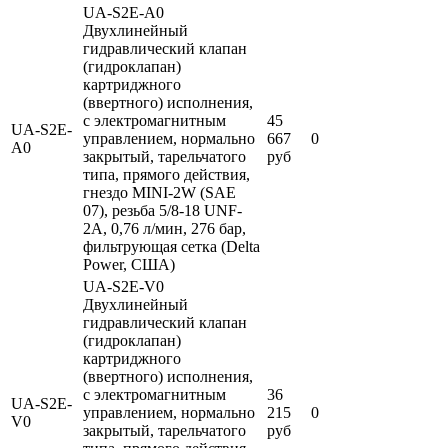
UA-S2E-A0
Двухлинейный
гидравлический клапан
(гидроклапан)
картриджного
(ввертного) исполнения,
с электромагнитным
45
UA-S2E-
управлением, нормально
667
0
A0
закрытый, тарельчатого
руб
типа, прямого действия,
гнездо MINI-2W (SAE
07), резьба 5/8-18 UNF-
2A, 0,76 л/мин, 276 бар,
фильтрующая сетка (Delta
Power, США)
UA-S2E-V0
Двухлинейный
гидравлический клапан
(гидроклапан)
картриджного
(ввертного) исполнения,
с электромагнитным
36
UA-S2E-
управлением, нормально
215
0
V0
закрытый, тарельчатого
руб