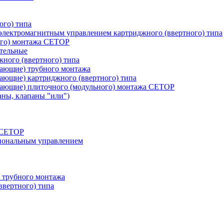
ого) типа
лектромагнитным управлением картриджного (ввертного) типа
ого) монтажа CETOP
тельные
ного (ввертного) типа
вающие) трубного монтажа
ающие) картриджного (ввертного) типа
вающие) плиточного (модульного) монтажа CETOP
аны, клапаны "или")
а СЕТОР
циональным управлением
 трубного монтажа
ввертного) типа