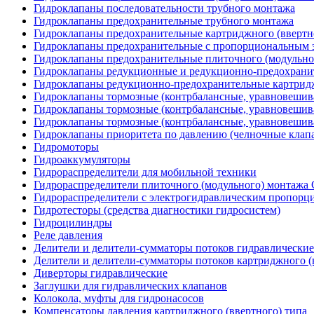
Гидроклапаны последовательности трубного монтажа
Гидроклапаны предохранительные трубного монтажа
Гидроклапаны предохранительные картриджного (ввертн
Гидроклапаны предохранительные с пропорциональным э
Гидроклапаны предохранительные плиточного (модульн
Гидроклапаны редукционные и редукционно-предохрани
Гидроклапаны редукционно-предохранительные картридж
Гидроклапаны тормозные (контрбалансные, уравновеши
Гидроклапаны тормозные (контрбалансные, уравновешив
Гидроклапаны тормозные (контрбалансные, уравновеши
Гидроклапаны приоритета по давлению (челночные клап
Гидромоторы
Гидроаккумуляторы
Гидрораспределители для мобильной техники
Гидрораспределители плиточного (модульного) монтаж
Гидрораспределители с электрогидравлическим пропор
Гидротесторы (средства диагностики гидросистем)
Гидроцилиндры
Реле давления
Делители и делители-сумматоры потоков гидравлические
Делители и делители-сумматоры потоков картриджного (
Диверторы гидравлические
Заглушки для гидравлических клапанов
Колокола, муфты для гидронасосов
Компенсаторы давления картриджного (ввертного) типа