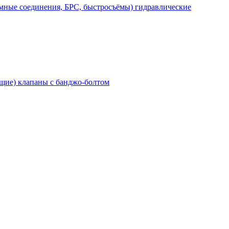
мные соединения, БРС, быстросъёмы) гидравлические
щие) клапаны с банджо-болтом