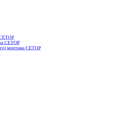
а СЕТОР
ажа CETOP
ого) монтажа CETOP
P