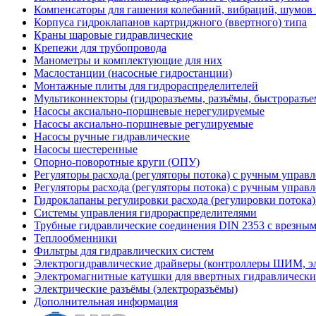
Компенсаторы для гашения колебаний, вибраций, шумов
Корпуса гидроклапанов картриджного (ввертного) типа
Краны шаровые гидравлические
Крепежи для трубопровода
Манометры и комплектующие для них
Маслостанции (насосные гидростанции)
Монтажные плиты для гидрораспределителей
Мультиконнекторы (гидроразъемы, разъёмы, быстроразъе
Насосы аксиально-поршневые нерегулируемые
Насосы аксиально-поршневые регулируемые
Насосы ручные гидравлические
Насосы шестеренные
Опорно-поворотные круги (ОПУ)
Регуляторы расхода (регуляторы потока) с ручным управ
Регуляторы расхода (регуляторы потока) с ручным управ
Гидроклапаны регулировки расхода (регулировки потока
Системы управления гидрораспределителями
Трубные гидравлические соединения DIN 2353 с врезны
Теплообменники
Фильтры для гидравлических систем
Электрогидравлические драйверы (контроллеры ШИМ, 
Электромагнитные катушки для ввертных гидравлически
Электрические разъёмы (электроразъёмы)
Дополнительная информация