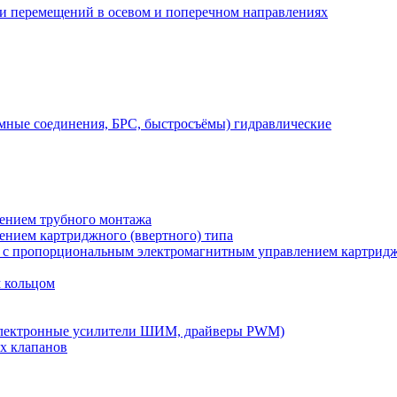
 и перемещений в осевом и поперечном направлениях
мные соединения, БРС, быстросъёмы) гидравлические
лением трубного монтажа
лением картриджного (ввертного) типа
) с пропорциональным электромагнитным управлением картридж
м кольцом
электронные усилители ШИМ, драйверы PWM)
х клапанов