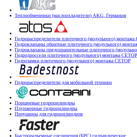
Теплообменники (маслоохладители) AKG, Германия
Гидрораспределители плиточного (модульного) монтаж
Гидроклапаны обратные плиточного (модульного) монт
Гидроклапаны предохранительные плиточного (модульн
Гидродроссели плиточного (модульного) монтажа CETO
Гидрозамки плиточного (модульного) монтажа CETOP
Гидрораспределители для мобильной техники
Поршневые гидроцилиндры
Плунжерные гидроцилиндры
Проушины для гидроцилиндров
Быстроразъемные соединения (БРС) гидравлические