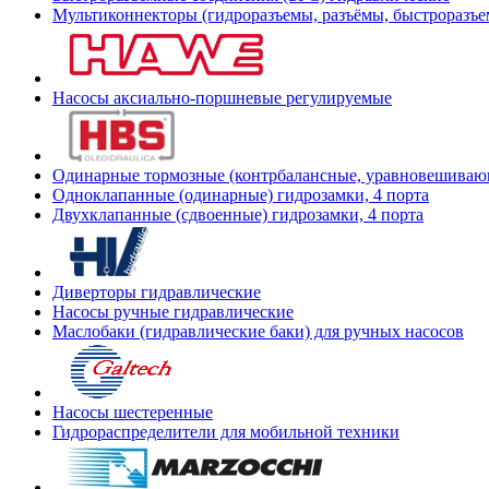
Мультиконнекторы (гидроразъемы, разъёмы, быстроразъе
Насосы аксиально-поршневые регулируемые
Одинарные тормозные (контрбалансные, уравновешиваю
Одноклапанные (одинарные) гидрозамки, 4 порта
Двухклапанные (сдвоенные) гидрозамки, 4 порта
Диверторы гидравлические
Насосы ручные гидравлические
Маслобаки (гидравлические баки) для ручных насосов
Насосы шестеренные
Гидрораспределители для мобильной техники