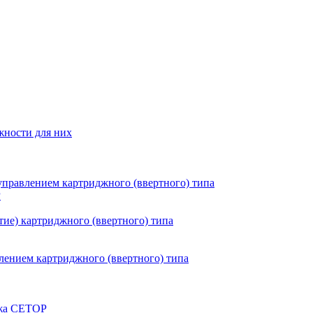
жности для них
правлением картриджного (ввертного) типа
P
ие) картриджного (ввертного) типа
ением картриджного (ввертного) типа
ажа CETOP