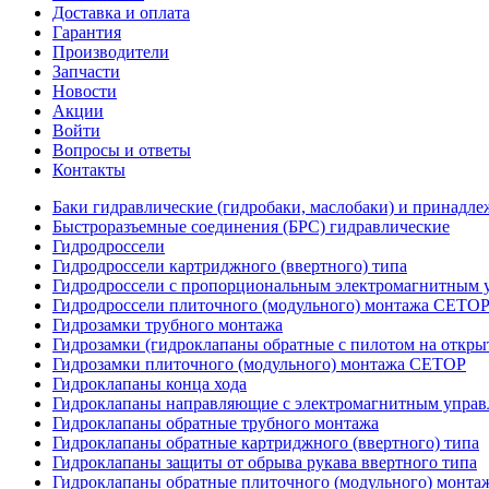
Доставка и оплата
Гарантия
Производители
Запчасти
Новости
Акции
Войти
Вопросы и ответы
Контакты
Баки гидравлические (гидробаки, маслобаки) и принадле
Быстроразъемные соединения (БРС) гидравлические
Гидродроссели
Гидродроссели картриджного (ввертного) типа
Гидродроссели с пропорциональным электромагнитным у
Гидродроссели плиточного (модульного) монтажа CETO
Гидрозамки трубного монтажа
Гидрозамки (гидроклапаны обратные с пилотом на открыт
Гидрозамки плиточного (модульного) монтажа CETOP
Гидроклапаны конца хода
Гидроклапаны направляющие с электромагнитным управл
Гидроклапаны обратные трубного монтажа
Гидроклапаны обратные картриджного (ввертного) типа
Гидроклапаны защиты от обрыва рукава ввертного типа
Гидроклапаны обратные плиточного (модульного) монт